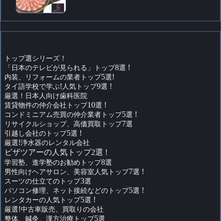
トップ選シリーズ！
「日本のテレビが見られる」トップ
8
選
!
内装、リフォームの業者トップ
5
選
!
タイ語学校で学ぶ
!
人気トップ
9
選
!
厳選！日本人向け歯科医院
賃貸物件の仲介会社トップ
10
選
!
コンドミニアム売買の仲介業者トップ
5
選
!
リサイクルショップ、高価買取トップ
7
選
引越し会社のトップ
5
選
!
厳選
!
浄水器のレンタル会社
ビザツアーの人気トップ2選 !
学習塾、進学塾のお勧めトップ
8
選
男性向けヘアサロン、美容室人気トップ
7
選
!
スーツの仕立てのトップ
3
選
パソコン修理、ネット接続などのトップ
5
選
!
レンタカーの人気トップ
5
選
!
厳選
!
中古車販売、買取りの会社
整体、鍼灸、漢方治療トップ
5
選