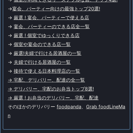
->
宴会、パーティー向けの最強トップ20選!
->
厳選 ! 宴会、パーティーで使える店
->
宴会、パーティーのできる店全一覧
->
厳選 ! 個室でゆっくりできる店
->
個室や宴会のできる店一覧
->
厳選!
夫婦で行ける居酒屋の一覧
->
夫婦で行ける居酒屋の一覧
->
接待で使える日本料理店の一覧
→ 宅配、デリバリー、配達の全一覧
→ デリバリー、宅配のお弁当トップ8選!
→ 厳選 ! お弁当のデリバリー、宅配、配達
そのほかのデリバリー
foodpanda
、
Grab food
LineMa
n