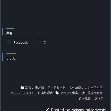
共有:
Facebook
X
いいね:

定食
,
未分類
,
ランチセット
,
食べ放題
,
カレーライス
,
ランチならココ！
,
日本料理店

クラタイ食堂.一汁三菜健康定食
,
食べ放題
,
ランチ

Posted by
NakamuraMoriyoshi