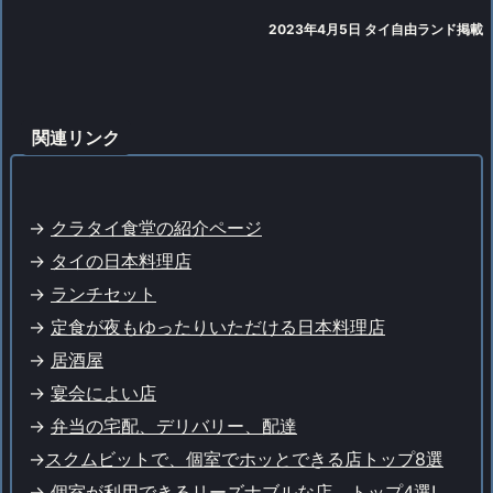
2023年4月5日 タイ自由ランド掲載
関連リンク
->
クラタイ食堂の紹介ページ
->
タイの日本料理店
->
ランチセット
->
定食が夜もゆったりいただける日本料理店
->
居酒屋
->
宴会によい店
->
弁当の宅配、デリバリー、配達
->
スクムビットで、個室でホッとできる店トップ8選
->
個室が利用できるリーズナブルな店、トップ4選!