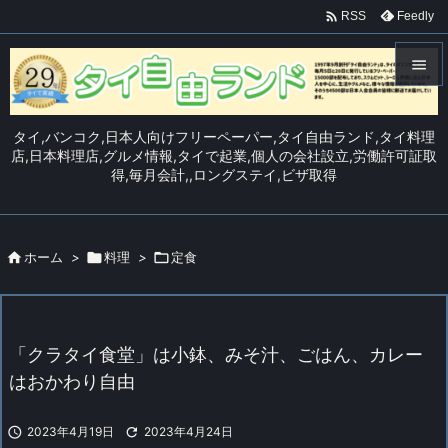

Feedly
RSS


メニュ
タイ,バンコク,日本人向けフリーペーパー,タイ自由ランド,タイ料理

店,日本料理店,グルメ情報,タイで起業,個人の会社設立,労働許可証取
得,毎月会計,,ロングステイ,ビザ取得
サイド

前へ


ホーム
>

料理
>

定食
次へ

検索
「クラタイ食堂」は小鉢、みそ汁、ごはん、カレー
はおかわり自由

2023年4月19日

2023年4月24日