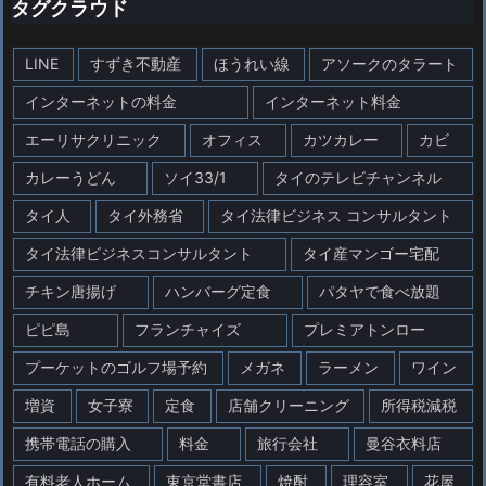
タグクラウド
LINE
すずき不動産
ほうれい線
アソークのタラート
インターネットの料金
インターネット料金
エーリサクリニック
オフィス
カツカレー
カビ
カレーうどん
ソイ33/1
タイのテレビチャンネル
タイ人
タイ外務省
タイ法律ビジネス コンサルタント
タイ法律ビジネスコンサルタント
タイ産マンゴー宅配
チキン唐揚げ
ハンバーグ定食
パタヤで食べ放題
ピピ島
フランチャイズ
プレミアトンロー
プーケットのゴルフ場予約
メガネ
ラーメン
ワイン
増資
女子寮
定食
店舗クリーニング
所得税減税
携帯電話の購入
料金
旅行会社
曼谷衣料店
有料老人ホーム
東京堂書店
焼酎
理容室
花屋