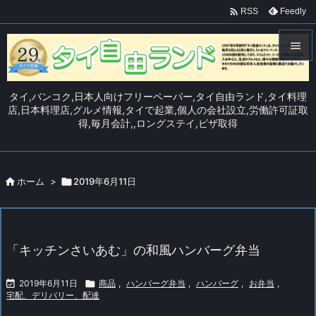

Feedly
RSS


メニュ
タイ,バンコク,日本人向けフリーペーパー,タイ自由ランド,タイ料理

店,日本料理店,グルメ情報,タイで起業,個人の会社設立,労働許可証取
得,毎月会計,,ロングステイ,ビザ取得
サイド

前へ


ホーム
>

2019年6月11日
次へ

検索
「キッチンさいあむ」の和風ハンバーグ弁当

2019年6月11日

商品
,
ハンバーグ弁当
,
ハンバーグ
,
お弁当
,
宅配、デリバリー、配達