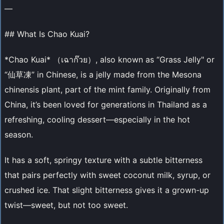
—
## What Is Chao Kuai?
*Chao Kuai* （เฉาก๊วย）, also known as “Grass Jelly" or
“仙草凍” in Chinese, is a jelly made from the Mesona
chinensis plant, part of the mint family. Originally from
China, it’s been loved for generations in Thailand as a
refreshing, cooling dessert—especially in the hot
season.
It has a soft, springy texture with a subtle bitterness
that pairs perfectly with sweet coconut milk, syrup, or
crushed ice. That slight bitterness gives it a grown-up
twist—sweet, but not too sweet.