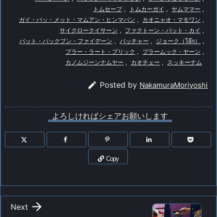
トムセープ
,
トムカーガイ
,
ヤムママー
,
ガイ・パッ・メット・マムアン・ヒンマパン
,
カオニャオ・マモワン
,
サイクロークイサーン
,
ファクトーン・パット・カイ
,
パット・パックブン・ファイデーン
,
パッチャー
,
ジョーク（โจ๊ก）
,
プラー・ラート・プリック
,
プラームック・ヤーン
,
カノムジーンナムヤー
,
カオチェー
,
スッキーナム

Posted by
NakamuraMoriyoshi
よろしければシェアお願いします
Copy

Next