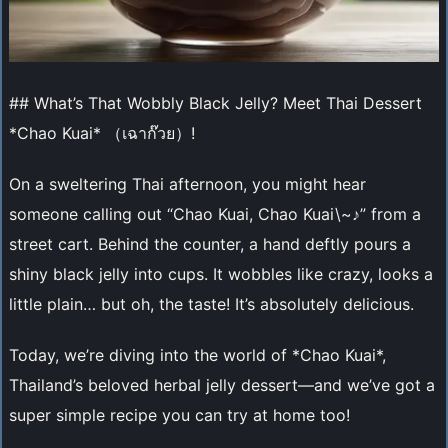
## What’s That Wobbly Black Jelly? Meet Thai Dessert
*Chao Kuai* （เฉาก๊วย）!
On a sweltering Thai afternoon, you might hear
someone calling out “Chao Kuai, Chao Kuai\~♪” from a
street cart. Behind the counter, a hand deftly pours a
shiny black jelly into cups. It wobbles like crazy, looks a
little plain… but oh, the taste! It’s absolutely delicious.
Today, we’re diving into the world of *Chao Kuai*,
Thailand’s beloved herbal jelly dessert—and we’ve got a
super simple recipe you can try at home too!