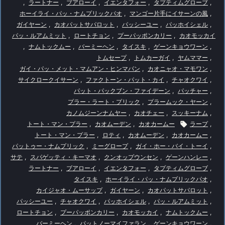
,
ラートナー
,
ブアローイ
,
イエンタフォー
,
タプティムグローブ
,
ホーイライ・パッ・ナムプリックパオ
,
マンゴー片手にイサーンの風
,
ガイヤーン
,
カオパットサパロット
,
パッシーユー
,
パッホイシェル
,
パッ・ルアムミット
,
ロートチョン
,
プーパッポンカリー
,
カオモッカイ
,
ナムトックムー
,
バーミーヘン
,
タイスキ
,
ゲーンキョウワーン
,
トムセープ
,
トムカーガイ
,
ヤムママー
,
ガイ・パッ・メット・マムアン・ヒンマパン
,
カオニャオ・マモワン
,
サイクロークイサーン
,
ファクトーン・パット・カイ
,
チャオクワイ
,
パット・パックブン・ファイデーン
,
パッチャー
,
プラー・ラート・プリック
,
プラームック・ヤーン
,
カノムジーンナムヤー
,
カオチェー
,
スッキーナム
,
トート・マン・プラー
,
カオムーデン
,
カオカームー

ラープ
,
トート・マン・プラー
,
ロティ
,
カオムーデン
,
カオカームー
,
パットゥー・ナムプリック
,
ミーグロープ
,
ガイ・ホー・バイ・トーイ
,
サテ
,
スパゲッティ・キーマオ
,
クンオップウンセン
,
ゲーンハンレー
,
ラートナー
,
ブアローイ
,
イエンタフォー
,
タプティムグローブ
,
タイスキ
,
ホーイライ・パッ・ナムプリックパオ
,
カイジャオ・ムーサップ
,
ガイヤーン
,
カオパットサパロット
,
パッシーユー
,
チャオクワイ
,
パッホイシェル
,
パッ・ルアムミット
,
ロートチョン
,
プーパッポンカリー
,
カオモッカイ
,
ナムトックムー
,
バーミーヘン
,
パットノーマイファラン
,
ゲーンキョウワーン
,