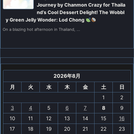
Journey by Chanmon Crazy for Thaila
nd’s Cool Dessert Delight! The Wobbl
y Green Jelly Wonder: Lod Chong
On a blazing hot afternoon in Thailand, ...
2026年8月
月
火
水
木
金
土
日
1
2
3
4
5
6
7
8
9
10
11
12
13
14
15
16
17
18
19
20
21
22
23