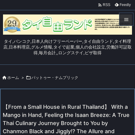

Feedly
RSS


メニュ
タイ,バンコク,日本人向けフリーペーパー,タイ自由ランド,タイ料理

店,日本料理店,グルメ情報,タイで起業,個人の会社設立,労働許可証取
得,毎月会計,,ロングステイ,ビザ取得
サイド

前へ


ホーム
>

パットゥー・ナムプリック
次へ

検索
【From a Small House in Rural Thailand】 With a
Mango in Hand, Feeling the Isaan Breeze: A True
Thai Culinary Journey Brought to You by
Chanmon Black and Jiggly!? The Allure and