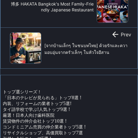
博多 HAKATA Bangkok's Most Family-Frie
ndly Japanese Restaurant

Prev
[จากบ้านเล็กๆ ในชนบทไทย] ด้วยรักและควา
มอบอุ่นจากครัวเล็กๆ ในหัวใจอีสาน
トップ選シリーズ！
「日本のテレビが見られる」トップ
8
選
!
内装、リフォームの業者トップ
5
選
!
タイ語学校で学ぶ
!
人気トップ
9
選
!
厳選！日本人向け歯科医院
賃貸物件の仲介会社トップ
10
選
!
コンドミニアム売買の仲介業者トップ
5
選
!
リサイクルショップ、高価買取トップ
7
選