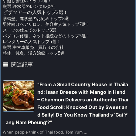
引越し会社のトップ
5
選
!
厳選
!
浄水器のレンタル会社
ビザツアーの人気トップ2選 !
学習塾、進学塾のお勧めトップ
8
選
男性向けヘアサロン、美容室人気トップ
7
選
!
スーツの仕立てのトップ
3
選
パソコン修理、ネット接続などのトップ
5
選
!
レンタカーの人気トップ
5
選
!
厳選
!
中古車販売、買取りの会社
整体、鍼灸、漢方治療トップ
5
選

関連記事
“From a Small Country House in Thaila
nd: Isaan Breeze with Mango in Hand
– Chanmon Delivers an Authentic Thai
Food Scroll: Knocked Out by Sweet an
d Salty! Do You Know Thailand’s ‘Gai Y
ang Nam Pheung’?”
When people think of Thai food, Tom Yum ...