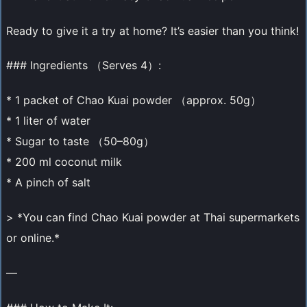
Ready to give it a try at home? It’s easier than you think!
### Ingredients （Serves 4）:
* 1 packet of Chao Kuai powder （approx. 50g）
* 1 liter of water
* Sugar to taste （50–80g）
* 200 ml coconut milk
* A pinch of salt
> *You can find Chao Kuai powder at Thai supermarkets
or online.*
—