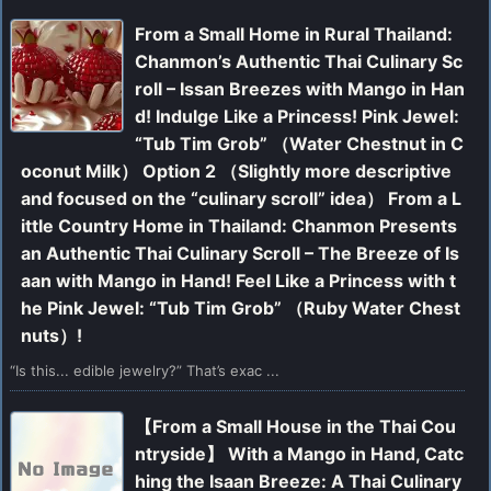
From a Small Home in Rural Thailand:
Chanmon’s Authentic Thai Culinary Sc
roll – Issan Breezes with Mango in Han
d! Indulge Like a Princess! Pink Jewel:
“Tub Tim Grob” （Water Chestnut in C
oconut Milk） Option 2 （Slightly more descriptive
and focused on the “culinary scroll” idea） From a L
ittle Country Home in Thailand: Chanmon Presents
an Authentic Thai Culinary Scroll – The Breeze of Is
aan with Mango in Hand! Feel Like a Princess with t
he Pink Jewel: “Tub Tim Grob” （Ruby Water Chest
nuts）!
“Is this... edible jewelry?” That’s exac ...
【From a Small House in the Thai Cou
ntryside】 With a Mango in Hand, Catc
hing the Isaan Breeze: A Thai Culinary