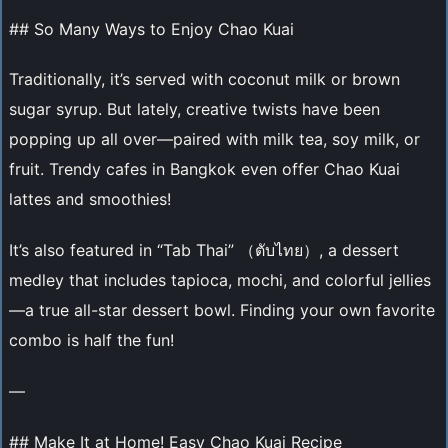
## So Many Ways to Enjoy Chao Kuai
Traditionally, it’s served with coconut milk or brown
sugar syrup. But lately, creative twists have been
popping up all over—paired with milk tea, soy milk, or
fruit. Trendy cafes in Bangkok even offer Chao Kuai
lattes and smoothies!
It’s also featured in “Tab Thai” （ตับไทย）, a dessert
medley that includes tapioca, mochi, and colorful jellies
—a true all-star dessert bowl. Finding your own favorite
combo is half the fun!
—
## Make It at Home! Easy Chao Kuai Recipe