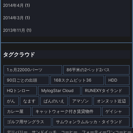
2014年4月
(1)
2014年3月
(1)
2013年11月
(1)
タグクラウド
1ヵ月22000バーツ
86平米の2ベッド2バス
90日ごとの出頭
168スクムビット36
HDD
HQトンロー
MylogStar Cloud
RUNEXYタイランド
がん
なます
ぱんのいえ
アマゾン
オンヌット近辺
カレー屋
キャットウォーク付き賃貸物件
ゲイシャ
ゴルフ用サングラス
サムウォンラムルッカ・タイランド
デリバリー、サンドイッチ、コーヒー、フォーティーワンコーヒー