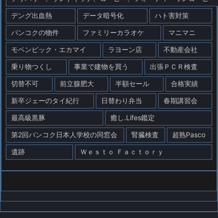
デング出血熱
データ暗号化
ハト害対策
バンコクの物件
ファミリーカラオケ
マニマニ
モベンピック・エカマイ
ラヨーン店
不動産会社
乗り物つくし
事業で建物を買う
出張ＰＣＲ検査
切替不可
前立腺肥大
半額セール
合格実績
新卒ジェーのタイ紀行
日替わり弁当
春期講習会
最高級黒豚
癒し.Lifes鑑定
第2回バンコク日本人学校の同窓会
腎臓検査
超熟Pasco
遺跡
Ｗｅｓｔｏ Ｆａｃｔｏｒｙ