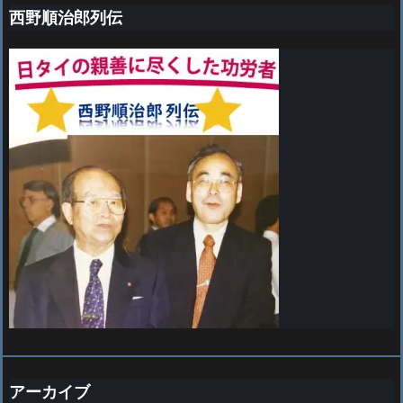
西野順治郎列伝
アーカイブ