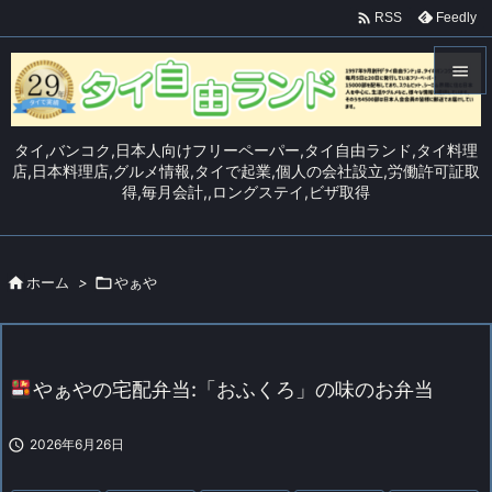

Feedly
RSS


メニュ
タイ,バンコク,日本人向けフリーペーパー,タイ自由ランド,タイ料理

店,日本料理店,グルメ情報,タイで起業,個人の会社設立,労働許可証取
得,毎月会計,,ロングステイ,ビザ取得
サイド

前へ


ホーム
>

やぁや
次へ

検索
やぁやの宅配弁当:「おふくろ」の味のお弁当

2026年6月26日