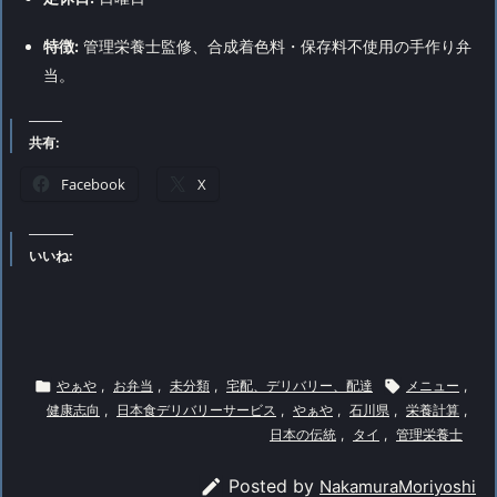
特徴:
管理栄養士監修、合成着色料・保存料不使用の手作り弁
当。
共有:
Facebook
X
いいね:

やぁや
,
お弁当
,
未分類
,
宅配、デリバリー、配達

メニュー
,
健康志向
,
日本食デリバリーサービス
,
やぁや
,
石川県
,
栄養計算
,
日本の伝統
,
タイ
,
管理栄養士

Posted by
NakamuraMoriyoshi