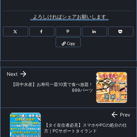
よろしければシェアお願いします
Copy

Next
【田中水産】お寿司一皿10貫で食べ放題！
899バーツ

Prev
【タイ在住者必見】スマホやPCの処分の仕
方｜PCサポートタイランド