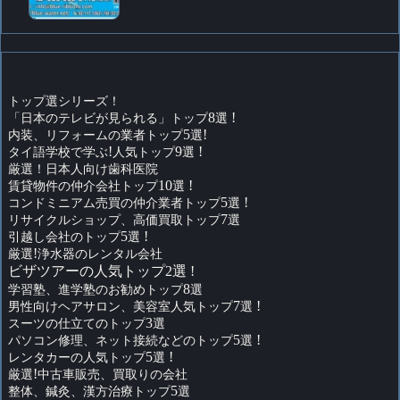
トップ選シリーズ！
「日本のテレビが見られる」トップ
8
選
!
内装、リフォームの業者トップ
5
選
!
タイ語学校で学ぶ
!
人気トップ
9
選
!
厳選！日本人向け歯科医院
賃貸物件の仲介会社トップ
10
選
!
コンドミニアム売買の仲介業者トップ
5
選
!
リサイクルショップ、高価買取トップ
7
選
引越し会社のトップ
5
選
!
厳選
!
浄水器のレンタル会社
ビザツアーの人気トップ2選 !
学習塾、進学塾のお勧めトップ
8
選
男性向けヘアサロン、美容室人気トップ
7
選
!
スーツの仕立てのトップ
3
選
パソコン修理、ネット接続などのトップ
5
選
!
レンタカーの人気トップ
5
選
!
厳選
!
中古車販売、買取りの会社
整体、鍼灸、漢方治療トップ
5
選