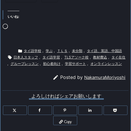
いいね:
読
み
込

タイ語学校
,
学ぶ
,
ＴＬＳ
,
未分類
,
タイ語、英語、中国語
み

日本人スタッフ
,
タイ語学習
,
TLSアソーク校
,
教材費込
,
タイ在住
中…
,
グループレッスン
,
初心者向け
,
学習サポート
,
オンラインレッスン

Posted by
NakamuraMoriyoshi
よろしければシェアお願いします
Copy