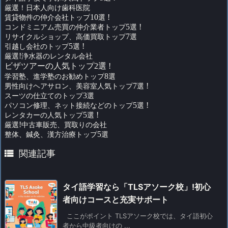
厳選！日本人向け歯科医院
賃貸物件の仲介会社トップ
10
選
!
コンドミニアム売買の仲介業者トップ
5
選
!
リサイクルショップ、高価買取トップ
7
選
引越し会社のトップ
5
選
!
厳選
!
浄水器のレンタル会社
ビザツアーの人気トップ2選 !
学習塾、進学塾のお勧めトップ
8
選
男性向けヘアサロン、美容室人気トップ
7
選
!
スーツの仕立てのトップ
3
選
パソコン修理、ネット接続などのトップ
5
選
!
レンタカーの人気トップ
5
選
!
厳選
!
中古車販売、買取りの会社
整体、鍼灸、漢方治療トップ
5
選

関連記事
タイ語学習なら「TLSアソーク校」!初心
者向けコースと充実サポート
ここがポイント TLSアソーク校では、タイ語初心
者から中級者向けの ...