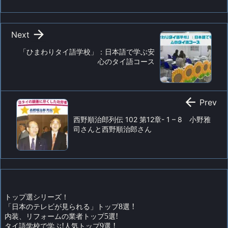

Next
「ひまわりタイ語学校」：日本語で学ぶ安
心のタイ語コース

Prev
西野順治郎列伝 102 第12章- 1 – 8 小野雅
司さんと西野順治郎さん
トップ選シリーズ！
「日本のテレビが見られる」トップ
8
選
!
内装、リフォームの業者トップ
5
選
!
タイ語学校で学ぶ
!
人気トップ
9
選
!