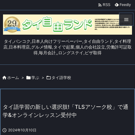

Feedly
RSS


メニュ
タイ,バンコク,日本人向けフリーペーパー,タイ自由ランド,タイ料理

店,日本料理店,グルメ情報,タイで起業,個人の会社設立,労働許可証取
得,毎月会計,,ロングステイ,ビザ取得
サイド

前へ


ホーム
>

学ぶ
>

タイ語学校
次へ

検索
タイ語学習の新しい選択肢!「TLSアソーク校」で通
学&オンラインレッスン受付中

2024年10月10日