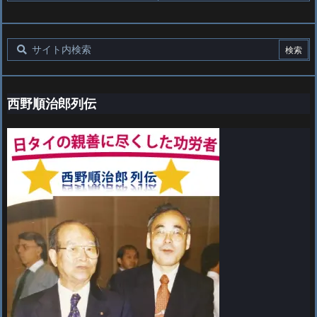
西野順治郎列伝