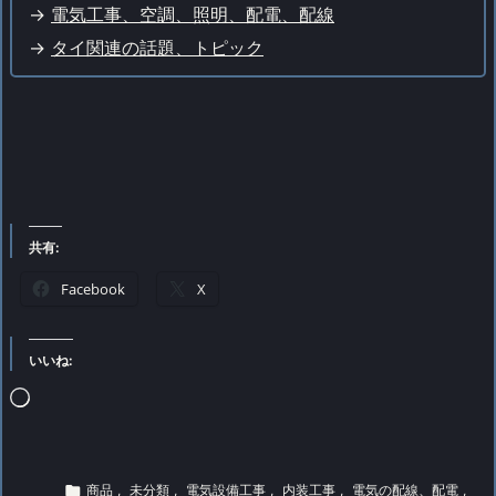
->
電気工事、空調、照明、配電、配線
->
タイ関連の話題、トピック
共有:
Facebook
X
いいね:
読
み
込

商品
,
未分類
,
電気設備工事
,
内装工事
,
電気の配線、配電
,