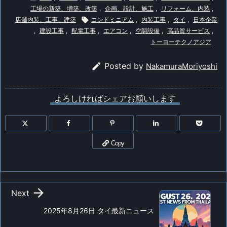
み
工場の新築、増築、改築
,
企画、設計、施工
,
リフォーム、内装
,
中…
店舗内装、工事、建築

コンドミニアム
,
内装工事
,
タイ
,
日本企業
,
建設工事
,
配電工事
,
エアコン
,
空調設備
,
高品質サービス
,
トーヨーテクノアジア

Posted by
NakamuraMoriyoshi
よろしければシェアお願いします
Copy

Next
2025年8月26日 タイ最新ニュース