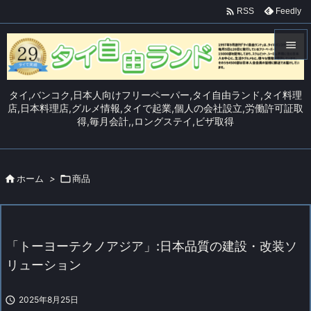

Feedly
RSS


メニュ
タイ,バンコク,日本人向けフリーペーパー,タイ自由ランド,タイ料理

店,日本料理店,グルメ情報,タイで起業,個人の会社設立,労働許可証取
得,毎月会計,,ロングステイ,ビザ取得
サイド

前へ


ホーム
>

商品
次へ

検索
「トーヨーテクノアジア」:日本品質の建設・改装ソ
リューション

2025年8月25日