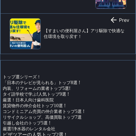

Prev
【すまいの便利屋さん】アリ駆除で快適な
住環境を取り戻す！
トップ選シリーズ！
「日本のテレビが見られる」トップ
8
選
!
内装、リフォームの業者トップ
5
選
!
タイ語学校で学ぶ
!
人気トップ
9
選
!
厳選！日本人向け歯科医院
賃貸物件の仲介会社トップ
10
選
!
コンドミニアム売買の仲介業者トップ
5
選
!
リサイクルショップ、高価買取トップ
7
選
引越し会社のトップ
5
選
!
厳選
!
浄水器のレンタル会社
ビザツアーの人気トップ2選 !