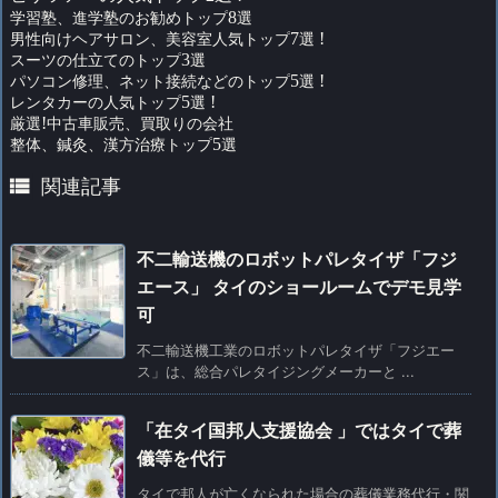
学習塾、進学塾のお勧めトップ
8
選
男性向けヘアサロン、美容室人気トップ
7
選
!
スーツの仕立てのトップ
3
選
パソコン修理、ネット接続などのトップ
5
選
!
レンタカーの人気トップ
5
選
!
厳選
!
中古車販売、買取りの会社
整体、鍼灸、漢方治療トップ
5
選

関連記事
不二輸送機のロボットパレタイザ「フジ
エース」 タイのショールームでデモ見学
可
不二輸送機工業のロボットパレタイザ「フジエー
ス」は、総合パレタイジングメーカーと ...
「在タイ国邦人支援協会 」ではタイで葬
儀等を代行
タイで邦人が亡くなられた場合の葬儀業務代行・関