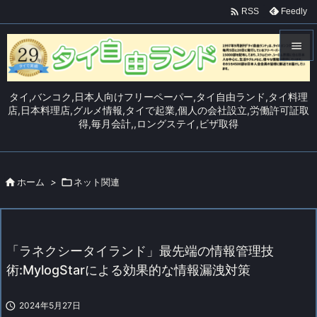

Feedly
RSS


メニュ
タイ,バンコク,日本人向けフリーペーパー,タイ自由ランド,タイ料理

店,日本料理店,グルメ情報,タイで起業,個人の会社設立,労働許可証取
得,毎月会計,,ロングステイ,ビザ取得
サイド

前へ


ホーム
>

ネット関連
次へ

検索
「ラネクシータイランド」最先端の情報管理技
術:MylogStarによる効果的な情報漏洩対策

2024年5月27日