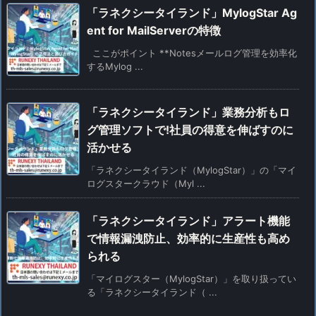
「ラネクシータイランド」MylogStar Ag
ent for MailServerの特徴
ここがポイント **Notesメールログ管理を効率化
するMylog ...
「ラネクシータイランド」業務分析もロ
グ管理ソフトで!社員の得意を伸ばすのに
活かせる
「ラネクシータイランド（MylogStar）」の「マイ
ログスタークラウド（Myl ...
「ラネクシータイランド」アラート機能
で情報漏洩防止、効率的に生産性も高め
られる
「マイログスター（MylogStar）」を取り扱ってい
る「ラネクシータイランド（ ...