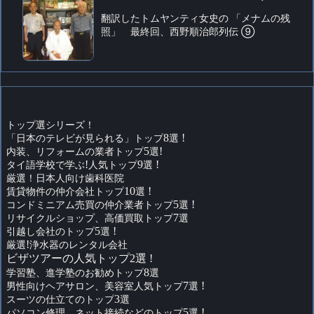
翻訳したトムヤンティ女史の 「メナムの残
照」 最終回、西野順治郎列伝 ⑨
トップ選シリーズ！
「日本のテレビが見られる」トップ
8
選
!
内装、リフォームの業者トップ
5
選
!
タイ語学校で学ぶ
!
人気トップ
9
選
!
厳選！日本人向け歯科医院
賃貸物件の仲介会社トップ
10
選
!
コンドミニアム売買の仲介業者トップ
5
選
!
リサイクルショップ、高価買取トップ
7
選
引越し会社のトップ
5
選
!
厳選
!
浄水器のレンタル会社
ビザツアーの人気トップ2選 !
学習塾、進学塾のお勧めトップ
8
選
男性向けヘアサロン、美容室人気トップ
7
選
!
スーツの仕立てのトップ
3
選
パソコン修理、ネット接続などのトップ
5
選
!