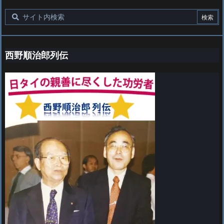
西野順治郎列伝