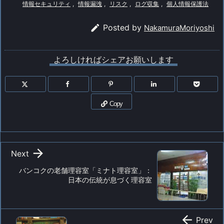
中…
情報セキュリティ
,
情報漏洩
,
リスク
,
ログ収集
,
個人情報保護法

Posted by
NakamuraMoriyoshi
よろしければシェアお願いします
Copy

Next
バンコクの老舗理容室「ミナト理容室」：
日本の伝統が息づく理容室

Prev