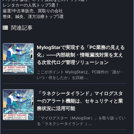
レンタカーの人気トップ
5
選
!
厳選
!
中古車販売、買取りの会社
整体、鍼灸、漢方治療トップ
5
選

関連記事
MylogStarで実現する「PC業務の見える
化」――内部統制・情報漏洩対策を支え
る次世代ログ管理ソリューション
ここがポイント MylogStarは、PC操作の「誰が・
いつ・何をしたか」を詳細 ...
「ラネクシータイランド」マイログスタ
ーのアラート機能は、セキュリティと業
務状況に活用可能
「マイログスター（MylogStar）」を取り扱ってい
る「ラネクシータイランド（ ...