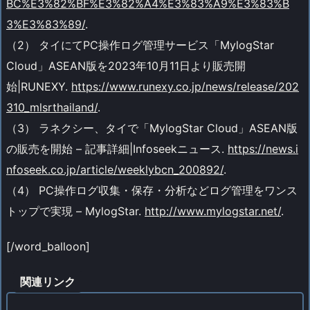
BC%E3%82%BF%E3%82%A4%E3%83%A9%E3%83%B
3%E3%83%89/
.
（2） タイにてPC操作ログ管理サービス「MylogStar
Cloud」ASEAN版を2023年10月11日より販売開
始|RUNEXY.
https://www.runexy.co.jp/news/release/202
310_mlsrthailand/
.
（3） ラネクシー、タイで「MylogStar Cloud」ASEAN版
の販売を開始 – 記事詳細|Infoseekニュース.
https://news.i
nfoseek.co.jp/article/weeklybcn_200892/
.
（4） PC操作ログ収集・保存・分析などログ管理をワンス
トップで実現 – MylogStar.
http://www.mylogstar.net/
.
[/word_balloon]
関連リンク