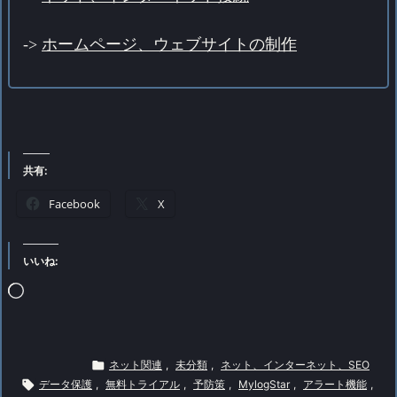
->
ホームページ、ウェブサイトの制作
共有:
Facebook
X
いいね:
読
み
込

ネット関連
,
未分類
,
ネット、インターネット、SEO
み

データ保護
,
無料トライアル
,
予防策
,
MylogStar
,
アラート機能
,