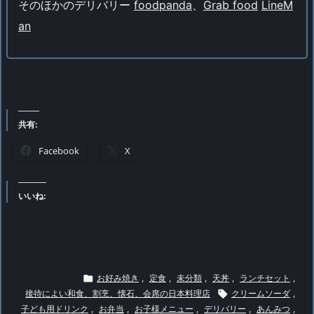
そのほかのデリバリー
foodpanda
、
Grab food
LineM
an
共有:
Facebook
X
いいね:

お好み焼き
,
定食
,
未分類
,
天丼
,
ランチセット
,
接待によい和食、割烹、懐石、会席の日本料理店

クリームソーダ
,
子ども用ドリンク
,
お弁当
,
お子様メニュー
,
デリバリー
,
あんみつ
,