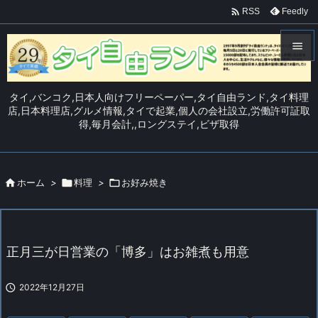

Feedly
RSS


メニュ
タイ,バンコク,日本人向けフリーペーパー,タイ自由ランド,タイ料理

店,日本料理店,グルメ情報,タイで起業,個人の会社設立,労働許可証取
得,毎月会計,,ロングステイ,ビザ取得
サイド

前へ


ホーム
>

料理
>

お好み焼き
次へ

検索
正月三が日営業の「博多」はお雑煮も用意

2022年12月27日