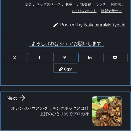
宴会
,
キッズスペース
,
個室
,
LINE登録
,
ランチ
,
お雑煮
,
おつまみセット
,
特製デザート

Posted by
NakamuraMoriyoshi
よろしければシェアお願いします
Copy

Next
オレンジハウスのクッキングボックスは仕
上げのひと手間でプロの味