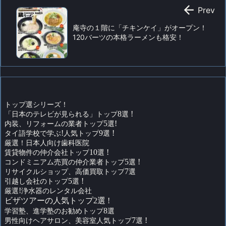

Prev
庵寺の１階に「チキンケイ」がオープン！
120バーツの本格ラーメンも格安！
トップ選シリーズ！
「日本のテレビが見られる」トップ
8
選
!
内装、リフォームの業者トップ
5
選
!
タイ語学校で学ぶ
!
人気トップ
9
選
!
厳選！日本人向け歯科医院
賃貸物件の仲介会社トップ
10
選
!
コンドミニアム売買の仲介業者トップ
5
選
!
リサイクルショップ、高価買取トップ
7
選
引越し会社のトップ
5
選
!
厳選
!
浄水器のレンタル会社
ビザツアーの人気トップ2選 !
学習塾、進学塾のお勧めトップ
8
選
男性向けヘアサロン、美容室人気トップ
7
選
!