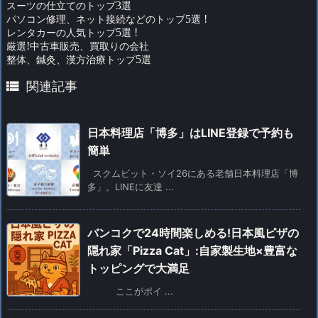
スーツの仕立てのトップ
3
選
パソコン修理、ネット接続などのトップ
5
選
!
レンタカーの人気トップ
5
選
!
厳選
!
中古車販売、買取りの会社
整体、鍼灸、漢方治療トップ
5
選

関連記事
日本料理店「博多」はLINE登録で予約も
簡単
スクムビット・ソイ26にある老舗日本料理店「博
多」。LINEに友達 ...
バンコクで24時間楽しめる!日本風ピザの
隠れ家「Pizza Cat」:自家製生地×豊富な
トッピングで大満足
ここがポイ ...