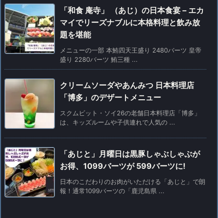
「和食 庵寺」 （あじ）の日本食宴 – エカ
マイでリーズナブルに本格料理と飲み放
題を堪能
メニューの一部 本鮪四天王盛り 2480バーツ 皇帝
盛り 2280バーツ 鮪三種 ...
クリームソーダやあんみつ 日本料理店
「博多」のデザートメニュー
スクムビット・ソイ26の老舗日本料理店「博多」
は、キッズルームや子供連れで人気の ...
「あじと」月曜日は黒豚しゃぶしゃぶが
お得、1099バーツが 599バーツに!
日本のこだわりのお肉がいただける「あじと」で朗
報！通常1099バーツの「鹿児島県 ...