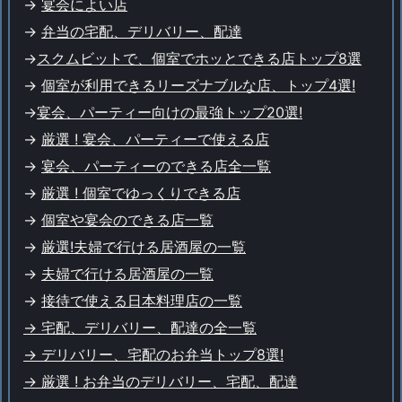
->
宴会によい店
->
弁当の宅配、デリバリー、配達
->
スクムビットで、個室でホッとできる店トップ8選
->
個室が利用できるリーズナブルな店、トップ4選!
->
宴会、パーティー向けの最強トップ20選!
->
厳選 ! 宴会、パーティーで使える店
->
宴会、パーティーのできる店全一覧
->
厳選 ! 個室でゆっくりできる店
->
個室や宴会のできる店一覧
->
厳選!
夫婦で行ける居酒屋の一覧
->
夫婦で行ける居酒屋の一覧
->
接待で使える日本料理店の一覧
→ 宅配、デリバリー、配達の全一覧
→ デリバリー、宅配のお弁当トップ8選!
→ 厳選 ! お弁当のデリバリー、宅配、配達