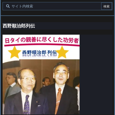
西野順治郎列伝