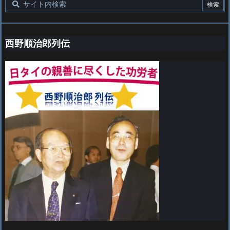
西野順治郎列伝