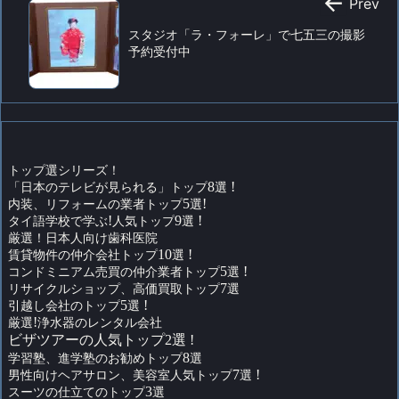

Prev
スタジオ「ラ・フォーレ」で七五三の撮影
予約受付中
トップ選シリーズ！
「日本のテレビが見られる」トップ
8
選
!
内装、リフォームの業者トップ
5
選
!
タイ語学校で学ぶ
!
人気トップ
9
選
!
厳選！日本人向け歯科医院
賃貸物件の仲介会社トップ
10
選
!
コンドミニアム売買の仲介業者トップ
5
選
!
リサイクルショップ、高価買取トップ
7
選
引越し会社のトップ
5
選
!
厳選
!
浄水器のレンタル会社
ビザツアーの人気トップ2選 !
学習塾、進学塾のお勧めトップ
8
選
男性向けヘアサロン、美容室人気トップ
7
選
!
スーツの仕立てのトップ
3
選