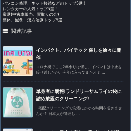
パソコン修理、ネット接続などのトップ
5
選
!
レンタカーの人気トップ
5
選
!
厳選
!
中古車販売、買取りの会社
整体、鍼灸、漢方治療トップ
5
選

関連記事
インパクト、バイテック 催しを徐々に開
催
コロナ禍でここ2年余りは催し、イベントは中止を
繰り返したが、今年に入ってまたオミ ...
単身者に朗報!ランドリーサムライの袋に
詰め放題のクリーニング!
宅配クリーニングで洗濯にかかる時間を省きませ
んか？ 日本人が管理し ...