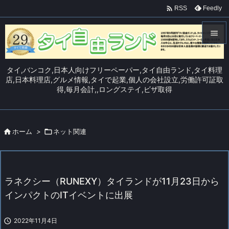

Feedly
RSS


メニュ
タイ,バンコク,日本人向けフリーペーパー,タイ自由ランド,タイ料理

店,日本料理店,グルメ情報,タイで起業,個人の会社設立,労働許可証取
得,毎月会計,,ロングステイ,ビザ取得
サイド

前へ


ホーム
>

ネット関連
次へ

検索
ラネクシー（RUNEXY）タイランドが11月23日から
インパクトのITイベントに出展

2022年11月4日