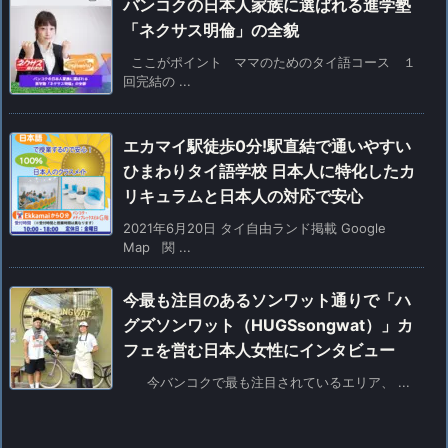
バンコクの日本人家族に選ばれる進学塾
「ネクサス明倫」の全貌
ここがポイント ママのためのタイ語コース １
回完結の ...
エカマイ駅徒歩0分!駅直結で通いやすい
ひまわりタイ語学校 日本人に特化したカ
リキュラムと日本人の対応で安心
2021年6月20日 タイ自由ランド掲載 Google
Map 関 ...
今最も注目のあるソンワット通りで「ハ
グズソンワット（HUGSsongwat）」カ
フェを営む日本人女性にインタビュー
今バンコクで最も注目されているエリア、 ...