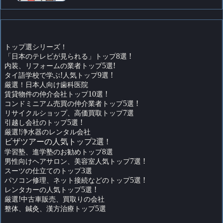
トップ選シリーズ！
「日本のテレビが見られる」トップ
8
選
!
内装、リフォームの業者トップ
5
選
!
タイ語学校で学ぶ
!
人気トップ
9
選
!
厳選！日本人向け歯科医院
賃貸物件の仲介会社トップ
10
選
!
コンドミニアム売買の仲介業者トップ
5
選
!
リサイクルショップ、高価買取トップ
7
選
引越し会社のトップ
5
選
!
厳選
!
浄水器のレンタル会社
ビザツアーの人気トップ2選 !
学習塾、進学塾のお勧めトップ
8
選
男性向けヘアサロン、美容室人気トップ
7
選
!
スーツの仕立てのトップ
3
選
パソコン修理、ネット接続などのトップ
5
選
!
レンタカーの人気トップ
5
選
!
厳選
!
中古車販売、買取りの会社
整体、鍼灸、漢方治療トップ
5
選