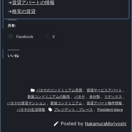
->
賃貸アパートの情報
->
格安の賃貸
共有:
Facebook
X
いいね:

パタヤのコンドミニアム売買
,
賃貸サービスアパート
,
新築コンドミニアムの販売
,
パタヤ
,
未分類
,
リデックス
,
パタヤの賃貸マンション
,
新規コンドミニアム
,
賃貸アパート物件情報
,
パタヤの生活情報

プレジデント・プレース
,
President place

Posted by
NakamuraMoriyoshi