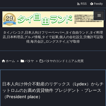

Feedly
RSS


メニュ
タイ,バンコク,日本人向けフリーペーパー,タイ自由ランド,タイ料理

店,日本料理店,グルメ情報,タイで起業,個人の会社設立,労働許可証取
得,毎月会計,,ロングステイ,ビザ取得
サイド

前へ


ホーム
>

パタヤ
>

パタヤのコンドミニアム売買
次へ

検索
日本人向け仲介不動産のリデックス（Lydex）からチ
ットロムのお薦め賃貸物件 プレジデント・プレース
（President place）