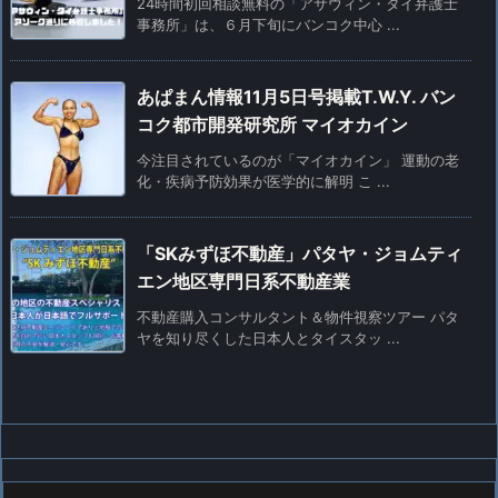
24時間初回相談無料の「アサウィン・タイ弁護士
事務所」は、６月下旬にバンコク中心 ...
あぱまん情報11月5日号掲載T.W.Y. バン
コク都市開発研究所 マイオカイン
今注目されているのが「マイオカイン」 運動の老
化・疾病予防効果が医学的に解明 こ ...
「SKみずほ不動産」パタヤ・ジョムティ
エン地区専門日系不動産業
不動産購入コンサルタント＆物件視察ツアー パタ
ヤを知り尽くした日本人とタイスタッ ...