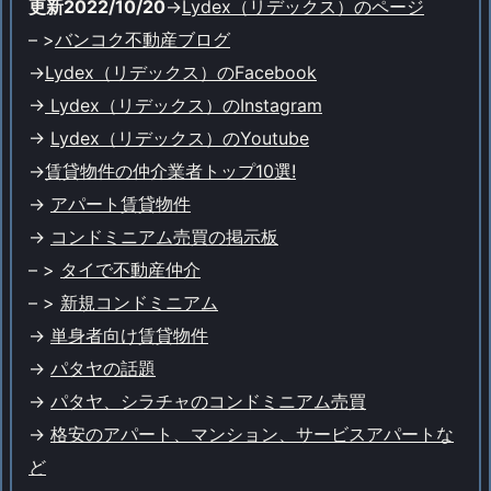
更新2022/10/20
->
Lydex（リデックス）のページ
– >
バンコク不動産ブログ
->
Lydex（リデックス）のFacebook
->
Lydex（リデックス）のInstagram
->
Lydex（リデックス）のYoutube
->
賃貸物件の仲介業者トップ10選!
->
アパート賃貸物件
->
コンドミニアム売買の掲示板
– >
タイで不動産仲介
– >
新規コンドミニアム
->
単身者向け賃貸物件
->
パタヤの話題
->
パタヤ、シラチャのコンドミニアム売買
->
格安のアパート、マンション、サービスアパートな
ど