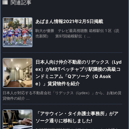

関連記事
あぱまん情報2021年2月5日掲載
駒大が優勝 テレビ最高視聴数 箱根駅伝 1 区（読
売新聞） 第97回箱根駅伝（ ...
日本人向け仲介不動産のリデックス（Lyd
ex）がMRTペッチャブリ駅隣接の高級コ
ンドミニアム「Qアソーク（Q Asok
e）」賃貸物件を紹介
日本人が対応する不動産会社「リデックス（Lydex）」から、お勧め賃
貸物件の紹介 ...
「アサウィン・タイ弁護士事務所」がア
ソーク通りに移転しました!