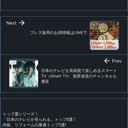

Next
ブレズ薬局のお得情報はLINEで

Prev
日本のテレビを高画質で楽しめるスマート
TV（Smart TV） 衛星放送のチャンネルも
豊富
トップ選シリーズ！
「日本のテレビが見られる」トップ
8
選
!
内装、リフォームの業者トップ
5
選
!