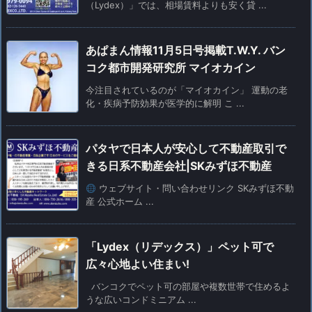
（Lydex）」では、相場賃料よりも安く貸 ...
あぱまん情報11月5日号掲載T.W.Y. バン
コク都市開発研究所 マイオカイン
今注目されているのが「マイオカイン」 運動の老
化・疾病予防効果が医学的に解明 こ ...
パタヤで日本人が安心して不動産取引で
きる日系不動産会社|SKみずほ不動産
ウェブサイト・問い合わせリンク SKみずほ不動
産 公式ホーム ...
「Lydex（リデックス）」ペット可で
広々心地よい住まい!
バンコクでペット可の部屋や複数世帯で住めるよ
うな広いコンドミニアム ...