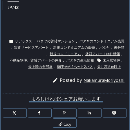
いいね:

リデックス
,
パタヤの賃貸マンション
,
パタヤのコンドミニアム売買
,
賃貸サービスアパート
,
新築コンドミニアムの販売
,
パタヤ
,
未分類
,
新規コンドミニアム
,
賃貸アパート物件情報
,
不動産物件、賃貸アパートの仲介
,
パタヤの生活情報

未入居物件
,
最上階の角部屋
,
86平米の2ベッド2バス
,
天井高５m以上

Posted by
NakamuraMoriyoshi
よろしければシェアお願いします
Copy