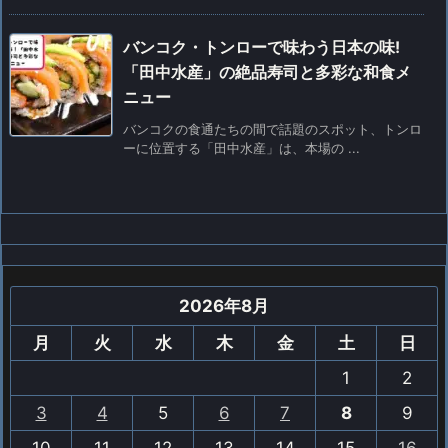
バンコク・トンローで味わう日本の味!
「田中水産」の絶品寿司と多彩な和食メ
ニュー
バンコクの食通たちの間で話題のスポット、トンロ
ーに位置する「田中水産」は、本場の ...
2026年8月
月
火
水
木
金
土
日
1
2
3
4
5
6
7
8
9