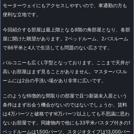
モーターウェイにもアクセスしやすいので、車通勤の方も
便利な立地です。
今回紹介する部屋は最上階となる8階の角部屋となり、各部
屋に開けた眺望があります。2ベッドルーム、2バスルーム
で86平米と4人で生活しても問題のない広さです。
バルコニーも広くL字型となっております。ここまで天井が
高いお部屋はまず見ることがありません。マスターバスル
ームには2台の手洗い場があり非常に広いです。
このような特徴的な間取りの部屋で且つ新築未入居という
条件はまず出会う機会がないのではないでしょうか。賃料
は4万バーツと破格です!6万バーツ以上しても不思議に思わ
ないお部屋です。同建物内で他にも33平米バスタブ付きの1
ベッドルームは1,500バーツ、スタジオタイプは13,000バー