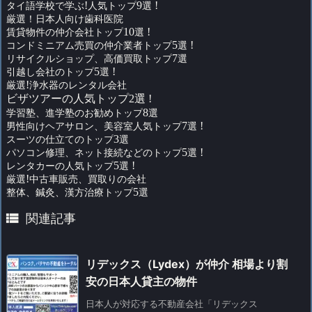
タイ語学校で学ぶ
!
人気トップ
9
選
!
厳選！日本人向け歯科医院
賃貸物件の仲介会社トップ
10
選
!
コンドミニアム売買の仲介業者トップ
5
選
!
リサイクルショップ、高価買取トップ
7
選
引越し会社のトップ
5
選
!
厳選
!
浄水器のレンタル会社
ビザツアーの人気トップ2選 !
学習塾、進学塾のお勧めトップ
8
選
男性向けヘアサロン、美容室人気トップ
7
選
!
スーツの仕立てのトップ
3
選
パソコン修理、ネット接続などのトップ
5
選
!
レンタカーの人気トップ
5
選
!
厳選
!
中古車販売、買取りの会社
整体、鍼灸、漢方治療トップ
5
選

関連記事
リデックス（Lydex）が仲介 相場より割
安の日本人貸主の物件
日本人が対応する不動産会社「リデックス