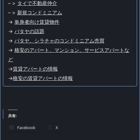
– >
タイで不動産仲介
– >
新規コンドミニアム
->
単身者向け賃貸物件
->
パタヤの話題
->
パタヤ、シラチャのコンドミニアム売買
->
格安のアパート、マンション、サービスアパートな
ど
->
賃貸アパートの情報
->
格安の賃貸アパートの情報
共有:
Facebook
X