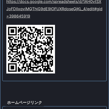
https://docs.google.com/spreadsheets/d/1AH0vtSX
JoFDllxqviMQThjG9dE9IOFUXRdoseQjKL_4/edit#gid
=398645919
ホームページリンク