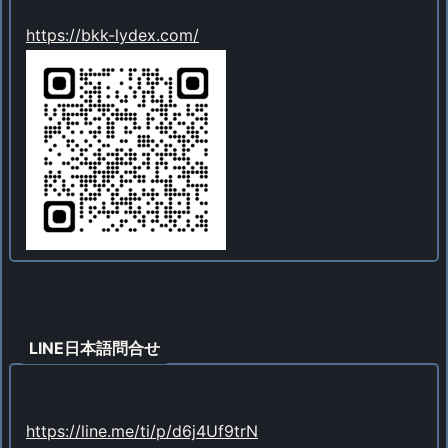
https://bkk-lydex.com/
LINE日本語問合せ
https://line.me/ti/p/d6j4Uf9trN