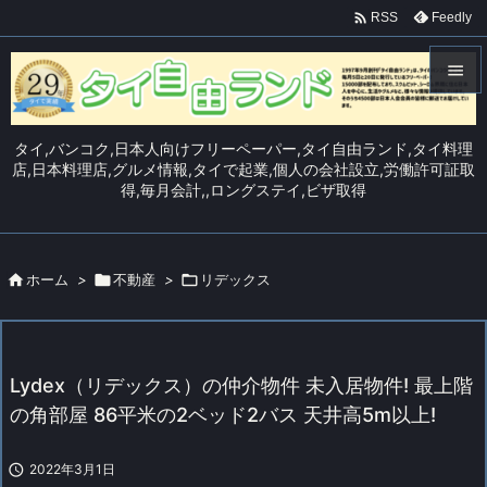

Feedly
RSS


メニュ
タイ,バンコク,日本人向けフリーペーパー,タイ自由ランド,タイ料理

店,日本料理店,グルメ情報,タイで起業,個人の会社設立,労働許可証取
得,毎月会計,,ロングステイ,ビザ取得
サイド

前へ


ホーム
>

不動産
>

リデックス
次へ

検索
Lydex（リデックス）の仲介物件 未入居物件! 最上階
の角部屋 86平米の2ベッド2バス 天井高5m以上!

2022年3月1日