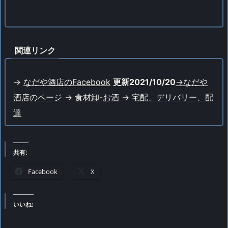
関連リンク
->
なだや酒店のFacebook
更新2021/10/20
->なだや
酒店のページ
->
食材卸-お酒
->
宅配、デリバリー、配
達
共有:
Facebook
X
いいね: