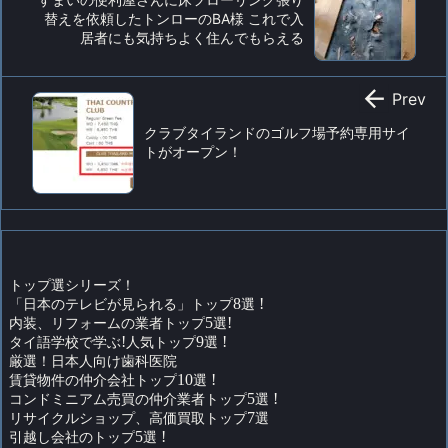
替えを依頼したトンローのBA様 これで入
居者にも気持ちよく住んでもらえる

Prev
クラブタイランドのゴルフ場予約専用サイ
トがオープン！
トップ選シリーズ！
「日本のテレビが見られる」トップ
8
選
!
内装、リフォームの業者トップ
5
選
!
タイ語学校で学ぶ
!
人気トップ
9
選
!
厳選！日本人向け歯科医院
賃貸物件の仲介会社トップ
10
選
!
コンドミニアム売買の仲介業者トップ
5
選
!
リサイクルショップ、高価買取トップ
7
選
引越し会社のトップ
5
選
!