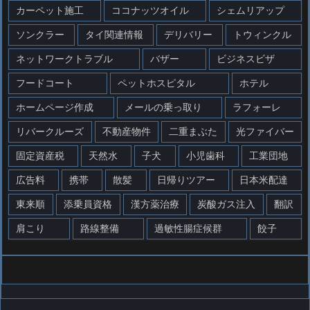
カーペット施工
ココナッツオイル
シェムリアップ
ソンクラー
タイ関連情報
デリバリー
トウィンクル
ネットワークトラブル
バザー
ビジネスビザ
フードコート
ペットホスピタル
ホテル
ホームページ作成
メールの乗っ取り
ラフォーレ
リバークルーズ
不動産物件
二重まぶた
光ファイバー
固定資産税
天然水
子犬
小児歯科
工業団地
広告料
携帯
散髪
日帰りツアー
日本米配達
東来順
添乗員資格
漢方薬治療
炭酸ガス注入
翻訳
肩こり
路線整備
過敏性腸症候群
餃子