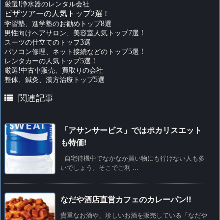
厳選
!
浄水器のレンタル会社
ビザツアーの人気トップ2選 !
学習塾、進学塾のお勧めトップ
8
選
男性向けヘアサロン、美容室人気トップ
7
選
!
スーツの仕立てのトップ
3
選
パソコン修理、ネット接続などのトップ
5
選
!
レンタカーの人気トップ
5
選
!
厳選
!
中古車販売、買取りの会社
整体、鍼灸、漢方治療トップ
5
選

関連記事
「アサンサービス」ではポカリスエット
も特価!
自宅待機中でなかなか買い物にも行けない人も多
いでしょう。そこでご利 ...
なだや酒店直営カフェのカレーパン‼
貴重なお酒や、珍しいお酒を販売している「なだや