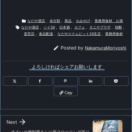

なだや酒店
,
未分類
,
商品
,
おみやげ
,
業務用食材、お酒

なだや酒店
,
ソイ39
,
日本酒
,
カフェ
,
タニヤプラザ
,
焼酎
,
直営店
,
食品配達
,
なだやスクムビット39支店
,
業務用食材

Posted by
NakamuraMoriyoshi
よろしければシェアお願いします
Copy

Next
すまいの便利屋さんに床フローリング張り