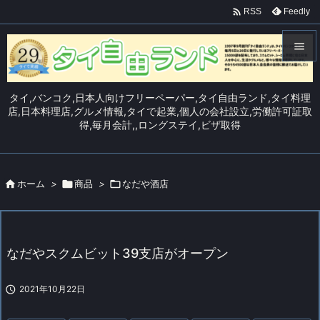

Feedly
RSS


メニュ
タイ,バンコク,日本人向けフリーペーパー,タイ自由ランド,タイ料理

店,日本料理店,グルメ情報,タイで起業,個人の会社設立,労働許可証取
得,毎月会計,,ロングステイ,ビザ取得
サイド

前へ


ホーム
>

商品
>

なだや酒店
次へ

検索
なだやスクムビット39支店がオープン

2021年10月22日