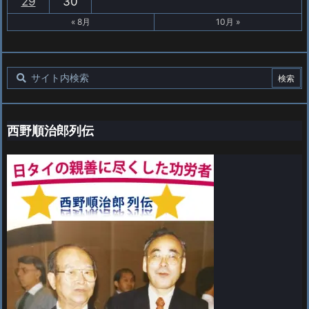
29
30
« 8月
10月 »
西野順治郎列伝