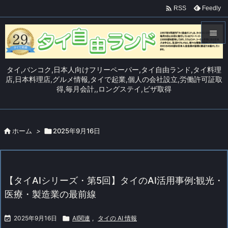

Feedly
RSS


メニュ
タイ,バンコク,日本人向けフリーペーパー,タイ自由ランド,タイ料理

店,日本料理店,グルメ情報,タイで起業,個人の会社設立,労働許可証取
得,毎月会計,,ロングステイ,ビザ取得
サイド

前へ


ホーム
>

2025年9月16日
次へ

検索
【タイAIシリーズ・第5回】タイのAI活用事例:観光・
医療・製造業の最前線

2025年9月16日

AI関連
,
タイの AI 情報