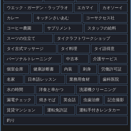
ウエック・ガーデン・ラップラオ
エカマイ
カオソーイ
カレー
キッチンさいあむ
コーサクセス社
コーヒー農園
サプリメント
スタッフの給料
スーツの仕立て
タイクラフトワークショップ
タイ古式マッサージ
タイ料理
タイ語得意
パーソナルトレーニング
中古本
介護サービス
個室会席
健康診断書
内装
刺身
労働許可証
名家
日本語レッスン
業務用食材
歯科医院
水の時間
洋食と串かつ
洗濯機クリーニング
漏電チェック
焼きそば
英会話
虫歯治療
記念撮影
賃貸マンション
運転免許証
運転手付きレンタカー
釣り