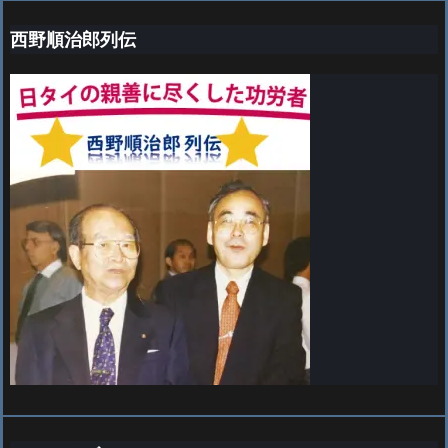
西野順治郎列伝