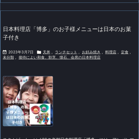
日本料理店「博多」のお子様メニューは日本のお菓
子付き

2023年3月7日

天丼
,
ランチセット
,
お好み焼き
,
料理店
,
定食
,
未分類
,
接待によい和食、割烹、懐石、会席の日本料理店