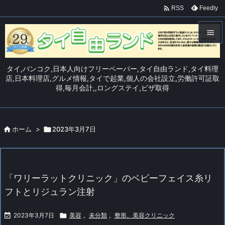

Feedly
RSS


メニュ
タイ,バンコク,日本人向けフリーペーパー,タイ自由ランド,タイ料理

店,日本料理店,グルメ情報,タイで起業,個人の会社設立,労働許可証取
得,毎月会計,,ロングステイ,ビザ取得
サイド

前へ


ホーム
>

2023年3月7日
次へ

検索
「ワリーラットクリニック」のベビーフェイス糸リ
フトとリジュラン注射

2023年3月7日

美容
,
未分類
,
整形、美容クリニック