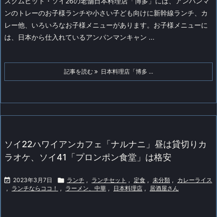
スクムビット・ソイ26の老舗日本料理店「博多」には、アンパンマ
ンのトレーのお子様ランチや小さい子ども向けに新幹線ランチ、カ
レー他、いろいろなお子様メニューがあります。
お子様メニューに
は、日本から仕入れているアンパンマンキャン ...
記事を読む
日本料理店「博多 ...
ソイ22ハワイアンカフェ「ナルナニ」昼は貸切りカ
ラオケ、ソイ41「プロンポン食堂」は格安

2023年3月7日

ランチ
,
ランチセット
,
定食
,
未分類
,
カレーライス
,
ランチならココ！
,
ラーメン、中華
,
日本料理店
,
居酒屋さん