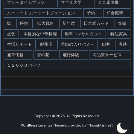
フリータイムプラン
マギル大学
ミニ扇風機
ムートート.ムートートジェージョン
予約
和食庵寺
塩
座敷
拡大戦略
新年度
日本式カット
春節
昼食
本格的な中華料理
無料コンサルタント
特注家具
生活サポート
紀州産
羊肉の入りバミー
肉丼
虎鉄
通常価格
雪の花
飛行体験
高品質サービス
１２０００バーツ
Copyright ©
2026
All Rights Reserved.
WordPress Luxeritas Theme is provided by "
Thought is free
".