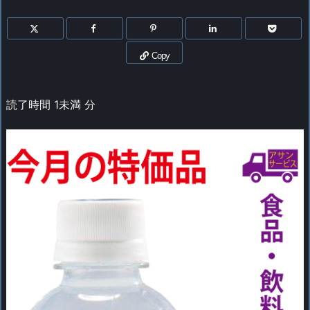
Copy
読了時間
1未満
分