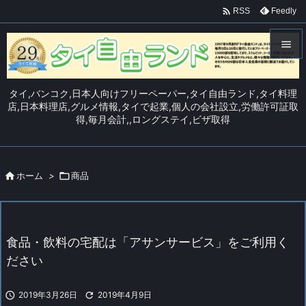

Feedly
RSS


メニュ
タイ,バンコク,日本人向けフリーペーパー,タイ自由ランド,タイ料理

店,日本料理店,グルメ情報,タイで起業,個人の会社設立,労働許可証取
得,毎月会計,,ロングステイ,ビザ取得
サイド

前へ


ホーム
>

商品
次へ

検索
食品・飲料の宅配は「アサンサービス」をご利用く
ださい

2019年3月26日

2019年4月9日