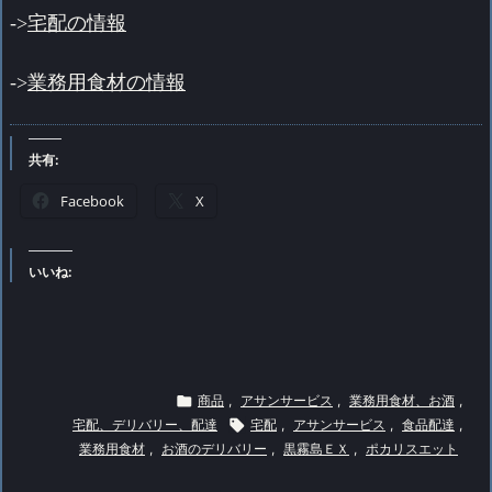
->
宅配の情報
->
業務用食材の情報
共有:
Facebook
X
いいね:

商品
,
アサンサービス
,
業務用食材、お酒
,
宅配、デリバリー、配達

宅配
,
アサンサービス
,
食品配達
,
業務用食材
,
お酒のデリバリー
,
黒霧島ＥＸ
,
ポカリスエット