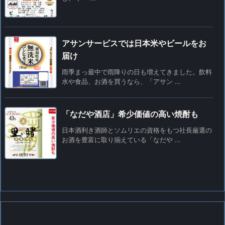
アサンサービスでは日本米やビールをお
届け
雨季まっ最中で雨降りの日も増えてきました。飲料
水や食品、お酒を買うなら、「アサン ...
「なだや酒店」希少価値の高い焼酎も
日本酒利き酒師とソムリエの資格をもつ社長厳選の
お酒を豊富に取り揃えている「なだや ...