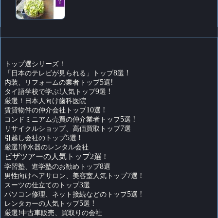
トップ選シリーズ！
「日本のテレビが見られる」トップ
8
選
!
内装、リフォームの業者トップ
5
選
!
タイ語学校で学ぶ
!
人気トップ
9
選
!
厳選！日本人向け歯科医院
賃貸物件の仲介会社トップ
10
選
!
コンドミニアム売買の仲介業者トップ
5
選
!
リサイクルショップ、高価買取トップ
7
選
引越し会社のトップ
5
選
!
厳選
!
浄水器のレンタル会社
ビザツアーの人気トップ2選 !
学習塾、進学塾のお勧めトップ
8
選
男性向けヘアサロン、美容室人気トップ
7
選
!
スーツの仕立てのトップ
3
選
パソコン修理、ネット接続などのトップ
5
選
!
レンタカーの人気トップ
5
選
!
厳選
!
中古車販売、買取りの会社