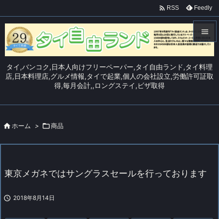

Feedly
RSS


メニュ
タイ,バンコク,日本人向けフリーペーパー,タイ自由ランド,タイ料理

店,日本料理店,グルメ情報,タイで起業,個人の会社設立,労働許可証取
得,毎月会計,,ロングステイ,ビザ取得
サイド

前へ


ホーム
>

商品
次へ

検索
東京メガネではサングラスセールを行っております

2018年8月14日