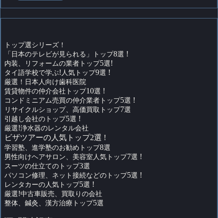
トップ選シリーズ！
「日本のテレビが見られる」トップ
8
選
!
内装、リフォームの業者トップ
5
選
!
タイ語学校で学ぶ
!
人気トップ
9
選
!
厳選！日本人向け歯科医院
賃貸物件の仲介会社トップ
10
選
!
コンドミニアム売買の仲介業者トップ
5
選
!
リサイクルショップ、高価買取トップ
7
選
引越し会社のトップ
5
選
!
厳選
!
浄水器のレンタル会社
ビザツアーの人気トップ2選 !
学習塾、進学塾のお勧めトップ
8
選
男性向けヘアサロン、美容室人気トップ
7
選
!
スーツの仕立てのトップ
3
選
パソコン修理、ネット接続などのトップ
5
選
!
レンタカーの人気トップ
5
選
!
厳選
!
中古車販売、買取りの会社
整体、鍼灸、漢方治療トップ
5
選