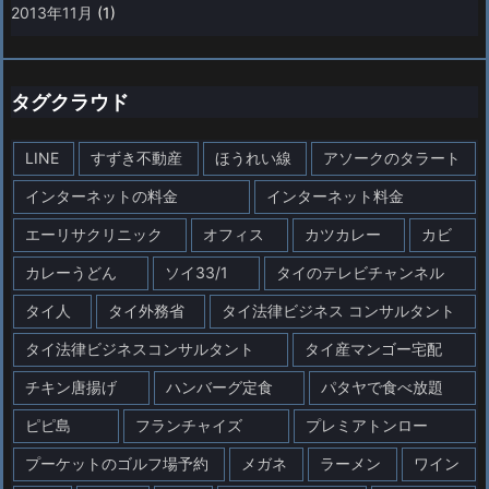
2013年11月
(1)
タグクラウド
LINE
すずき不動産
ほうれい線
アソークのタラート
インターネットの料金
インターネット料金
エーリサクリニック
オフィス
カツカレー
カビ
カレーうどん
ソイ33/1
タイのテレビチャンネル
タイ人
タイ外務省
タイ法律ビジネス コンサルタント
タイ法律ビジネスコンサルタント
タイ産マンゴー宅配
チキン唐揚げ
ハンバーグ定食
パタヤで食べ放題
ピピ島
フランチャイズ
プレミアトンロー
プーケットのゴルフ場予約
メガネ
ラーメン
ワイン