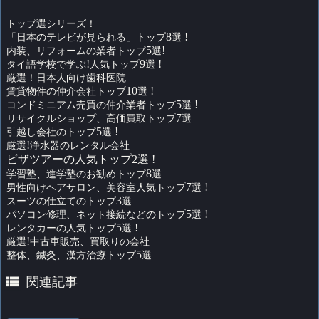
トップ選シリーズ！
「日本のテレビが見られる」トップ
8
選
!
内装、リフォームの業者トップ
5
選
!
タイ語学校で学ぶ
!
人気トップ
9
選
!
厳選！日本人向け歯科医院
賃貸物件の仲介会社トップ
10
選
!
コンドミニアム売買の仲介業者トップ
5
選
!
リサイクルショップ、高価買取トップ
7
選
引越し会社のトップ
5
選
!
厳選
!
浄水器のレンタル会社
ビザツアーの人気トップ2選 !
学習塾、進学塾のお勧めトップ
8
選
男性向けヘアサロン、美容室人気トップ
7
選
!
スーツの仕立てのトップ
3
選
パソコン修理、ネット接続などのトップ
5
選
!
レンタカーの人気トップ
5
選
!
厳選
!
中古車販売、買取りの会社
整体、鍼灸、漢方治療トップ
5
選

関連記事