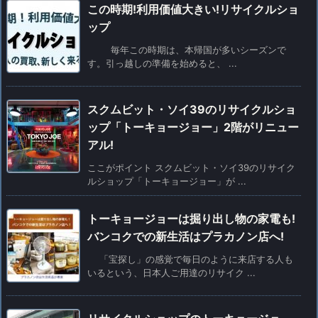
この時期!利用価値大きい!リサイクルショ
ップ
毎年この時期は、本帰国が多いシーズンで
す。引っ越しの準備を始めると、 ...
スクムビット・ソイ39のリサイクルショ
ップ「トーキョージョー」2階がリニュー
アル!
ここがポイント スクムビット・ソイ39のリサイク
ルショップ「トーキョージョー」が ...
トーキョージョーは掘り出し物の家電も!
バンコクでの新生活はプラカノン店へ!
「宝探し」の感覚で毎日のように来店する人も
いるという、日本人ご用達のリサイク ...