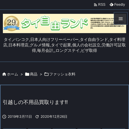

Feedly
RSS


メニュ
タイ,バンコク,日本人向けフリーペーパー,タイ自由ランド,タイ料理

店,日本料理店,グルメ情報,タイで起業,個人の会社設立,労働許可証取
得,毎月会計,,ロングステイ,ビザ取得
サイド

前へ


ホーム
>

商品
>

ファッショ衣料
次へ

検索
引越しの不用品買取ります!!

2019年3月11日

2020年12月26日