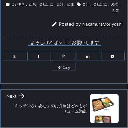

ビジネス
,
起業、会社設立、会計、経理

会計
,
会社設立
,
経理
,
起業

Posted by
NakamuraMoriyoshi
よろしければシェアお願いします
Copy

Next
「キッチンさいあむ」のお弁当はどれもボ
リューム満点