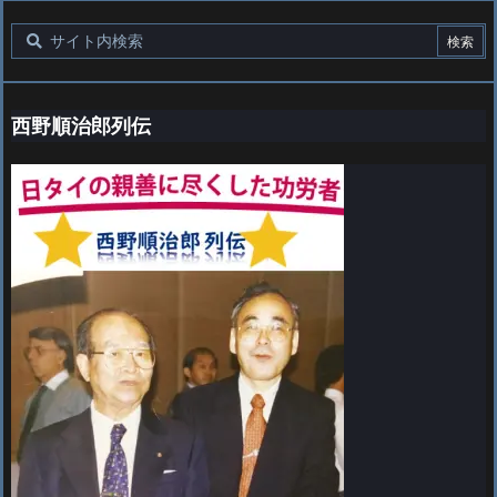
西野順治郎列伝