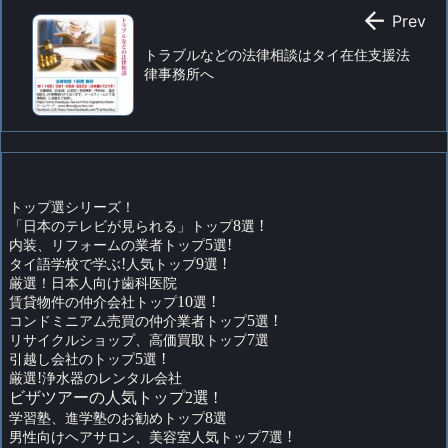

Prev
トラブルなどの法律相談はタイ在住支援法
律事務所へ
トップ選シリーズ！
「日本のテレビが見られる」トップ
8
選
!
内装、リフォームの業者トップ
5
選
!
タイ語学校で学ぶ
!
人気トップ
9
選
!
厳選！日本人向け歯科医院
賃貸物件の仲介会社トップ
10
選
!
コンドミニアム売買の仲介業者トップ
5
選
!
リサイクルショップ、高価買取トップ
7
選
引越し会社のトップ
5
選
!
厳選
!
浄水器のレンタル会社
ビザツアーの人気トップ2選 !
学習塾、進学塾のお勧めトップ
8
選
男性向けヘアサロン、美容室人気トップ
7
選
!