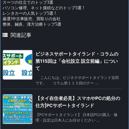
スーツの仕立てのトップ
3
選
パソコン修理、ネット接続などのトップ
5
選
!
レンタカーの人気トップ
5
選
!
厳選
!
中古車販売、買取りの会社
整体、鍼灸、漢方治療トップ
5
選

関連記事
ビジネスサポートタイランド・コラムの
第115回は「会社設立 設立前編」につい
て
こんにちは。ビジネスサポートタイランド吉田
です。 コラム第１１５回のテー ...
【タイ在住者必見】スマホやPCの処分の
仕方|PCサポートタイランド
【PCサポートタイランド】 日本語PCの購入・修
理・設定は日本人にお任せください ...