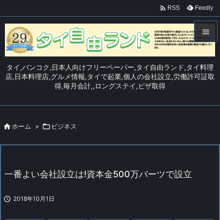

Feedly
RSS


メニュ
タイ,バンコク,日本人向けフリーペーパー,タイ自由ランド,タイ料理

店,日本料理店,グルメ情報,タイで起業,個人の会社設立,労働許可証取
得,毎月会計,,ロングステイ,ビザ取得
サイド

前へ


ホーム
>

ビジネス
次へ

検索
一番よい会社設立は!資本金500万バーツで設立

2018年10月1日