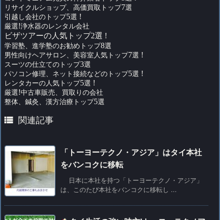
リサイクルショップ、高価買取トップ
7
選
引越し会社のトップ
5
選
!
厳選
!
浄水器のレンタル会社
ビザツアーの人気トップ2選 !
学習塾、進学塾のお勧めトップ
8
選
男性向けヘアサロン、美容室人気トップ
7
選
!
スーツの仕立てのトップ
3
選
パソコン修理、ネット接続などのトップ
5
選
!
レンタカーの人気トップ
5
選
!
厳選
!
中古車販売、買取りの会社
整体、鍼灸、漢方治療トップ
5
選

関連記事
「トーヨーテクノ・アジア」はタイ本社
をバンコクに移転
日本に本社を持つ「トーヨーテクノ・アジア」
は、このたび本社をバンコクに移転し ...