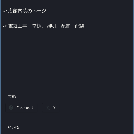
->
店舗内装のページ
->
電気工事、空調、照明、配電、配線
共有:
Facebook
X
いいね: