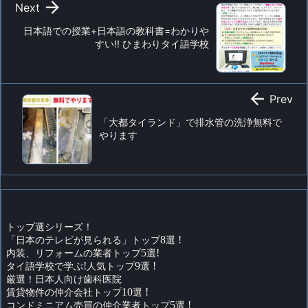

Next
日本語での授業+日本語の教科書=わかりや
すい!! ひまわりタイ語学校

Prev
「大都タイランド」で排水管の洗浄無料で
やります
トップ選シリーズ！
「日本のテレビが見られる」トップ
8
選
!
内装、リフォームの業者トップ
5
選
!
タイ語学校で学ぶ
!
人気トップ
9
選
!
厳選！日本人向け歯科医院
賃貸物件の仲介会社トップ
10
選
!
コンドミニアム売買の仲介業者トップ
5
選
!