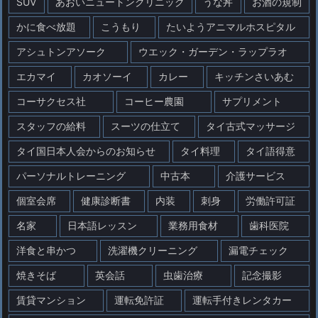
SUV
あおいニュートンクリニック
うな丼
お酒の規制
かに食べ放題
こうもり
たいようアニマルホスピタル
アシュトンアソーク
ウエック・ガーデン・ラップラオ
エカマイ
カオソーイ
カレー
キッチンさいあむ
コーサクセス社
コーヒー農園
サプリメント
スタッフの給料
スーツの仕立て
タイ古式マッサージ
タイ国日本人会からのお知らせ
タイ料理
タイ語得意
パーソナルトレーニング
中古本
介護サービス
個室会席
健康診断書
内装
刺身
労働許可証
名家
日本語レッスン
業務用食材
歯科医院
洋食と串かつ
洗濯機クリーニング
漏電チェック
焼きそば
英会話
虫歯治療
記念撮影
賃貸マンション
運転免許証
運転手付きレンタカー