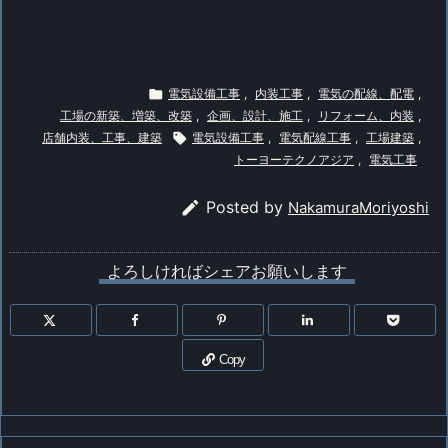

電気設備工事
,
内装工事
,
電気の配線、配電
,
工場の新築、増築、改築
,
企画、設計、施工
,
リフォーム、内装
,
店舗内装、工事、建築

電気設備工事
,
電気配線工事
,
工場建築
,
トーヨーテクノアジア
,
電気工事

Posted by
NakamuraMoriyoshi
よろしければシェアお願いします
Copy