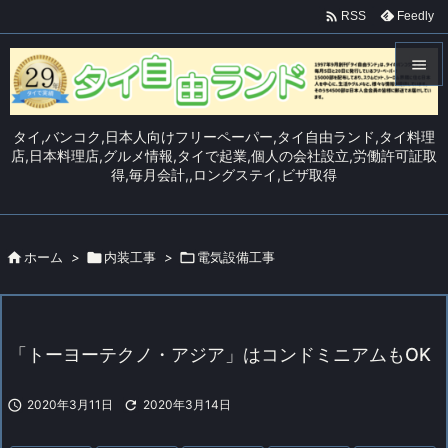

Feedly
RSS


メニュ
タイ,バンコク,日本人向けフリーペーパー,タイ自由ランド,タイ料理

店,日本料理店,グルメ情報,タイで起業,個人の会社設立,労働許可証取
得,毎月会計,,ロングステイ,ビザ取得
サイド

前へ


ホーム
>

内装工事
>

電気設備工事
次へ

検索
「トーヨーテクノ・アジア」はコンドミニアムもOK

2020年3月11日

2020年3月14日