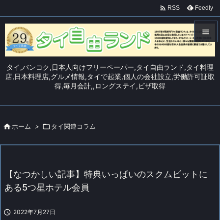

Feedly
RSS


メニュ
タイ,バンコク,日本人向けフリーペーパー,タイ自由ランド,タイ料理

店,日本料理店,グルメ情報,タイで起業,個人の会社設立,労働許可証取
得,毎月会計,,ロングステイ,ビザ取得
サイド

前へ


ホーム
>

タイ関連コラム
次へ

検索
【なつかしい記事】特典いっぱいのスクムビットに
ある5つ星ホテル会員

2022年7月27日