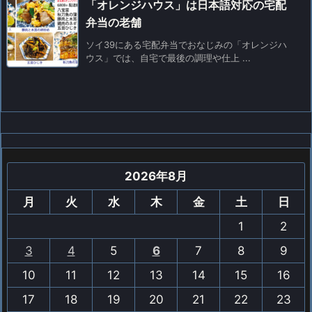
「オレンジハウス」は日本語対応の宅配
弁当の老舗
ソイ39にある宅配弁当でおなじみの「オレンジハ
ウス」では、自宅で最後の調理や仕上 ...
2026年8月
月
火
水
木
金
土
日
1
2
3
4
5
6
7
8
9
10
11
12
13
14
15
16
17
18
19
20
21
22
23