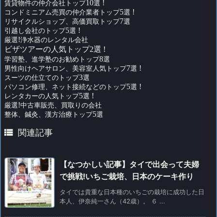
賃貸物件の仲介会社トップ
10
選
!
コンドミニアム売買の仲介業者トップ
5
選
!
リサイクルショップ、高価買取トップ
7
選
引越し会社のトップ
5
選
!
厳選
!
浄水器のレンタル会社
ビザツアーの人気トップ2選 !
学習塾、進学塾のお勧めトップ
8
選
男性向けヘアサロン、美容室人気トップ
7
選
!
スーツの仕立てのトップ
3
選
パソコン修理、ネット接続などのトップ
5
選
!
レンタカーの人気トップ
5
選
!
厳選
!
中古車販売、買取りの会社
整体、鍼灸、漢方治療トップ
5
選

関連記事
【なつかしい記事】タイで出会って夫婦
で挑戦!いちご栽培、日本のケーキ作り
タイでは貴重な日本種のいちごの栽培に成功した日
本人、伊奈純一さん（42歳）。 ６ ...