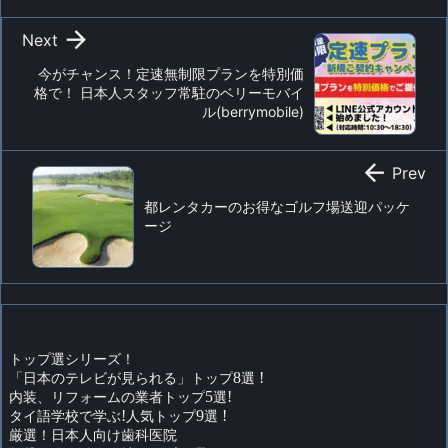

Next
今がチャンス！定速無制限プランを特別価
格で！ 日本人スタッフ常駐のベリーモバイ
ル(berrymobile)

Prev
都レンタカーのお得なゴルフ場送迎パッケ
ージ
トップ選シリーズ！
「日本のテレビが見られる」トップ
8
選
!
内装、リフォームの業者トップ
5
選
!
タイ語学校で学ぶ
!
人気トップ
9
選
!
厳選！日本人向け歯科医院