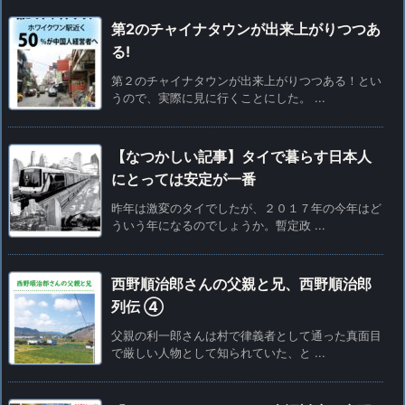
第2のチャイナタウンが出来上がりつつあ
る!
第２のチャイナタウンが出来上がりつつある！とい
うので、実際に見に行くことにした。 ...
【なつかしい記事】タイで暮らす日本人
にとっては安定が一番
昨年は激変のタイでしたが、２０１７年の今年はど
ういう年になるのでしょうか。暫定政 ...
西野順治郎さんの父親と兄、西野順治郎
列伝 ④
父親の利一郎さんは村で律義者として通った真面目
で厳しい人物として知られていた、と ...