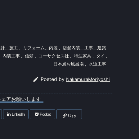
設計、施工
,
リフォーム、内装
,
店舗内装、工事、建築
内装工事
,
信頼
,
コーサクセス社
,
特注家具
,
タイ
,
日本風お風呂場
,
水道工事

Posted by
NakamuraMoriyoshi
シェアお願いします
LinkedIn
Pocket
Copy