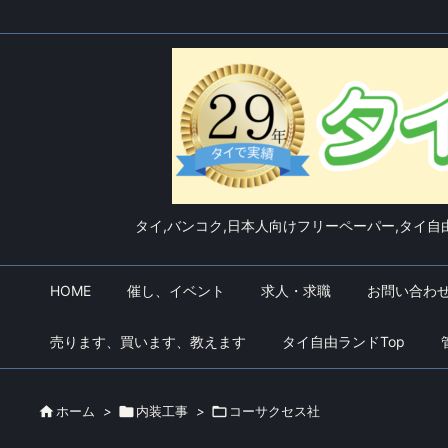
タイ,バンコク,日本人向けフリーペーパー,タイ自由
HOME
催し、イベント
求人・求職
お問い合わ
売ります、買います、教えます
タイ自由ランドTop

ホーム
>

内装工事
>

コーサクセス社