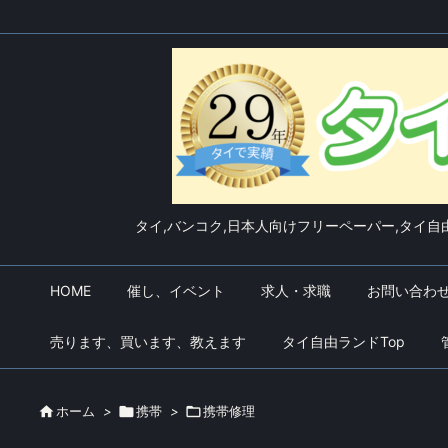
タイ,バンコク,日本人向けフリーペーパー,タイ自由
HOME
催し、イベント
求人・求職
お問い合わ
売ります、買います、教えます
タイ自由ランドTop

ホーム
>

携帯
>

携帯修理