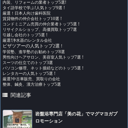
内装、リフォームの業者トップ
5
選
!
タイ語学校で学ぶ
!
人気トップ
9
選
!
厳選！日本人向け歯科医院
賃貸物件の仲介会社トップ
10
選
!
コンドミニアム売買の仲介業者トップ
5
選
!
リサイクルショップ、高価買取トップ
7
選
引越し会社のトップ
5
選
!
厳選
!
浄水器のレンタル会社
ビザツアーの人気トップ2選 !
学習塾、進学塾のお勧めトップ
8
選
男性向けヘアサロン、美容室人気トップ
7
選
!
スーツの仕立てのトップ
3
選
パソコン修理、ネット接続などのトップ
5
選
!
レンタカーの人気トップ
5
選
!
厳選
!
中古車販売、買取りの会社
整体、鍼灸、漢方治療トップ
5
選

関連記事
岩盤浴専門店「美の花」でマグマヨガプ
ロモーション