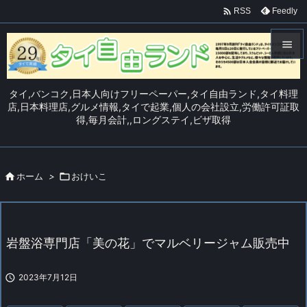

Feedly
RSS


メニュ
タイ,バンコク,日本人向けフリーペーパー,タイ自由ランド,タイ料理

店,日本料理店,グルメ情報,タイで起業,個人の会社設立,労働許可証取
得,毎月会計,,ロングステイ,ビザ取得
サイド

前へ


ホーム
>

おけいこ
次へ

検索
岩盤浴専門店「美の花」でマルベリージャム販売中

2023年7月12日