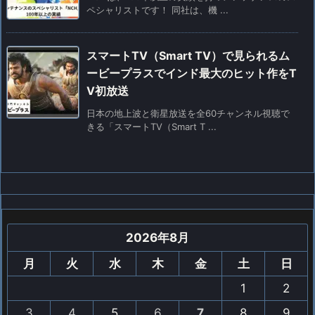
ペシャリストです！ 同社は、機 ...
スマートTV（Smart TV）で見られるム
ービープラスでインド最大のヒット作をT
V初放送
日本の地上波と衛星放送を全60チャンネル視聴で
きる「スマートTV（Smart T ...
2026年8月
月
火
水
木
金
土
日
1
2
3
4
5
6
7
8
9