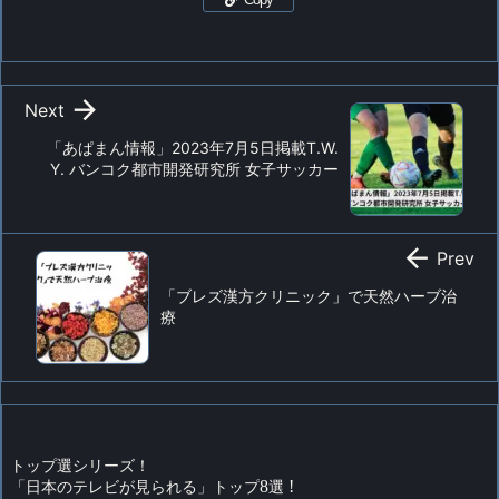

Next
「あぱまん情報」2023年7月5日掲載T.W.
Y. バンコク都市開発研究所 女子サッカー

Prev
「ブレズ漢方クリニック」で天然ハーブ治
療
トップ選シリーズ！
「日本のテレビが見られる」トップ
8
選
!