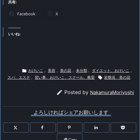
共有:
Facebook
X
いいね:

おけいこ
,
美容
,
美の花
,
未分類
,
ダイエット、おけいこ
,
スパ、エステ
,
習い事、おけいこ、スクール、教室

岩盤浴、美の花

Posted by
NakamuraMoriyoshi
よろしければシェアお願いします
Copy