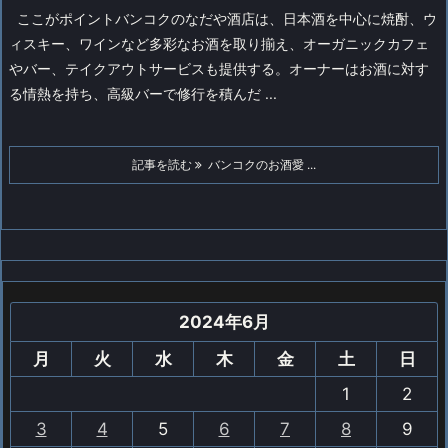
ここがポイントバンコクのなだや酒店は、日本酒を中心に焼酎、ウ
ィスキー、ワインなど多彩なお酒を取り揃え、オーガニックカフェ
やバー、テイクアウトサービスも提供する。オーナーはお酒に対す
る情熱を持ち、高級バーで修行を積んだ ...
記事を読む
バンコクのお酒愛 ...
2024年6月
月
火
水
木
金
土
日
1
2
3
4
5
6
7
8
9