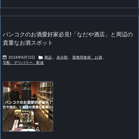
バンコクのお酒愛好家必見!「なだや酒店」と周辺の
貴重なお酒スポット

2024年6月12日

商品
,
未分類
,
業務用食材、お酒
,
宅配、デリバリー、配達