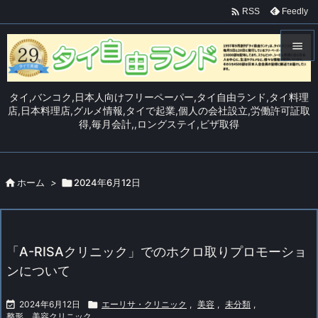

Feedly
RSS


メニュ
タイ,バンコク,日本人向けフリーペーパー,タイ自由ランド,タイ料理

店,日本料理店,グルメ情報,タイで起業,個人の会社設立,労働許可証取
得,毎月会計,,ロングステイ,ビザ取得
サイド

前へ


ホーム
>

2024年6月12日
次へ

検索
「A-RISAクリニック」でのホクロ取りプロモーショ
ンについて

2024年6月12日

エーリサ・クリニック
,
美容
,
未分類
,
整形、美容クリニック