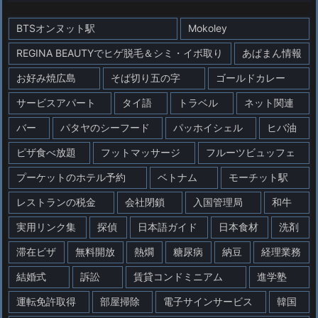
BTSオンヌット駅
Mokoley
REGINA BEAUTYでヒゲ脱毛＆シミ・イボ取り
あぱまん情報
お好み焼広島
そば切り五の字
ゴールドカレー
サービスアパート
タイ語
トラベル
ネット関連
バー
パタヤのシーフード
パッホイシェル
ヒバ油
ピザ食べ放題
フットマッサージ
フルーツビュッフェ
プーケットのホテル予約
ベトナム
モーチット駅
レストランの税金
会社閉鎖
入国管理局
和牛
実用リンク集
探偵
日本語ガイド
日本食材
洗剤
滞在ビザ
無料開放
熱燗
糖尿病
納豆
経理業務
結婚式
訴訟
賃貸コンドミニアム
進学塾
運転免許取得
部屋掃除
電子サインサービス
韓国