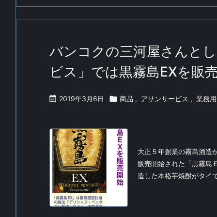
バンコクの三河屋さんとし
ビス」では黒霧島EXを販

2019年3月6日

商品
,
アサンサービス
,
業務用
大正５年創業の霧島酒造
販売開始された「黒霧島
造した本格芋焼酎がタイ