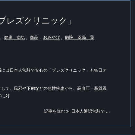
ブレズクリニック」
,
健康、病気
,
商品
,
おみやげ
,
病院、薬局、薬
隣には日本人常駐で安心の「ブレズクリニック」も毎日オ
として、風邪や下痢などの急性疾患から、高血圧・脂質異
どに対
記事を読む
日本人通訳常駐で ...