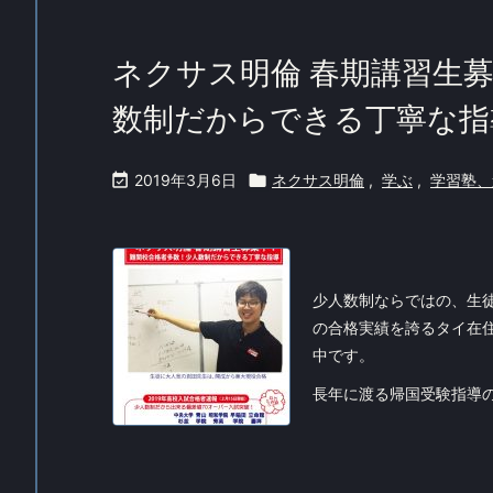
ネクサス明倫 春期講習生募
数制だからできる丁寧な指

2019年3月6日

ネクサス明倫
,
学ぶ
,
学習塾、
少人数制ならではの、生
の合格実績を誇るタイ在
中です。
長年に渡る帰国受験指導