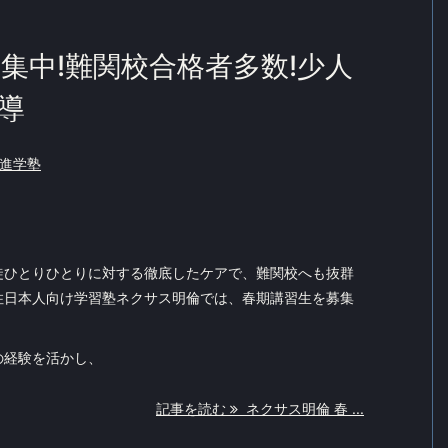
集中!難関校合格者多数!少人
導
進学塾
徒ひとりひとりに対する徹底したケアで、難関校へも抜群
住日本人向け学習塾ネクサス明倫では、春期講習生を募集
の経験を活かし、
記事を読む
ネクサス明倫 春 ...