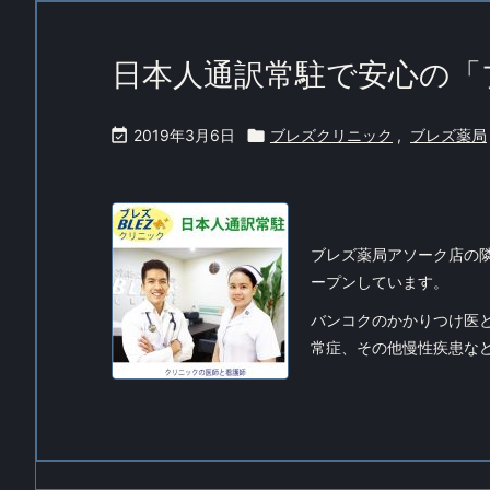
日本人通訳常駐で安心の「

2019年3月6日

ブレズクリニック
,
ブレズ薬局
ブレズ薬局アソーク店の
ープンしています。
バンコクのかかりつけ医
常症、その他慢性疾患な