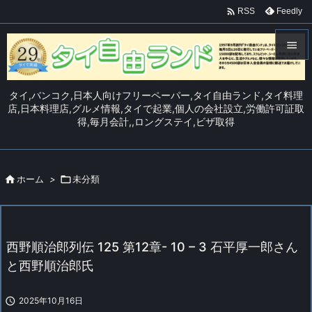

Feedly
RSS


メニュ
タイ,バンコク,日本人向けフリーペーパー,タイ自由ランド,タイ料理

店,日本料理店,グルメ情報,タイで起業,個人の会社設立,労働許可証取
得,毎月会計,,ロングステイ,ビザ取得
サイド

前へ


ホーム
>

未分類
次へ

検索
西野順治郎列伝 125 第12章- 10 – 3 石平厚一郎さん
と西野順治郎氏

2025年10月16日