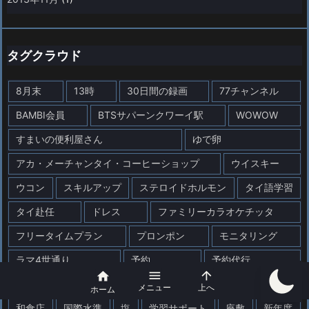
タグクラウド
8月末
13時
30日間の録画
77チャンネル
BAMBI会員
BTSサパーンクワーイ駅
WOWOW
すまいの便利屋さん
ゆで卵
アカ・メーチャンタイ・コーヒーショップ
ウイスキー
ウコン
スキルアップ
ステロイドホルモン
タイ語学習
タイ赴任
ドレス
ファミリーカラオケチッタ
フリータイムプラン
プロンポン
モニタリング
ラマ4世通り
予約
予約代行



企業法務 Copy Retry Claude can make mistakes. Please double-che
メニュー
上へ
ホーム
和食店
国際水準
塩
学習サポート
座敷
新年度