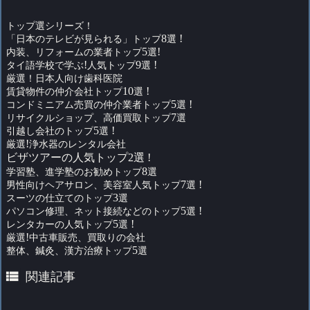
トップ選シリーズ！
「日本のテレビが見られる」トップ
8
選
!
内装、リフォームの業者トップ
5
選
!
タイ語学校で学ぶ
!
人気トップ
9
選
!
厳選！日本人向け歯科医院
賃貸物件の仲介会社トップ
10
選
!
コンドミニアム売買の仲介業者トップ
5
選
!
リサイクルショップ、高価買取トップ
7
選
引越し会社のトップ
5
選
!
厳選
!
浄水器のレンタル会社
ビザツアーの人気トップ2選 !
学習塾、進学塾のお勧めトップ
8
選
男性向けヘアサロン、美容室人気トップ
7
選
!
スーツの仕立てのトップ
3
選
パソコン修理、ネット接続などのトップ
5
選
!
レンタカーの人気トップ
5
選
!
厳選
!
中古車販売、買取りの会社
整体、鍼灸、漢方治療トップ
5
選

関連記事