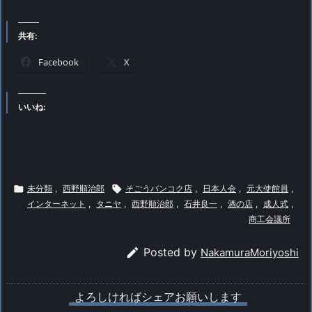
共有:
Facebook
X
いいね:

未分類
,
西野順治郎

そごうバンコク店
,
日本人会
,
元大使館員
,
インターネット
,
タニヤ
,
西野順治郎
,
石井良一
,
酒の店
,
成人式
,
商工会議所

Posted by
NakamuraMoriyoshi
よろしければシェアお願いします