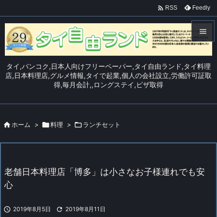

Feedly
RSS


メニュ
タイ,バンコク,日本人向けフリーペーパー,タイ自由ランド,タイ料理

店,日本料理店,グルメ情報,タイで起業,個人の会社設立,労働許可証取
得,毎月会計,,ロングステイ,ビザ取得
サイド

前へ


ホーム
>

料理
>

ランチセット
次へ

検索
老舗日本料理店「博多」は小さなお子様連れでも安
心

2019年8月5日

2019年8月11日