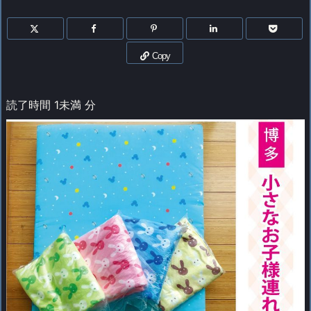
Copy
読了時間
1未満
分