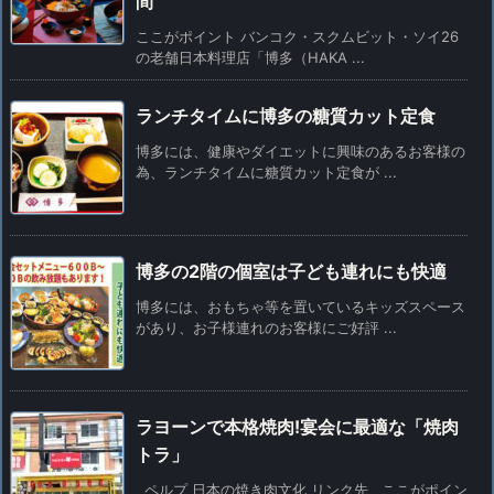
間
ここがポイント バンコク・スクムビット・ソイ26
の老舗日本料理店「博多（HAKA ...
ランチタイムに博多の糖質カット定食
博多には、健康やダイエットに興味のあるお客様の
為、ランチタイムに糖質カット定食が ...
博多の2階の個室は子ども連れにも快適
博多には、おもちゃ等を置いているキッズスペース
があり、お子様連れのお客様にご好評 ...
ラヨーンで本格焼肉!宴会に最適な「焼肉
トラ」
ペルプ 日本の焼き肉文化 リンク先 ここがポイン