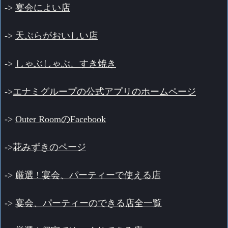
->
宴会によい店
->
天ぷらがおいしい店
->
しゃぶしゃぶ、すき焼き
->
エナミグループの公式アプリのホームページ
->
Outer RoomのFacebook
->
花みずきのページ
->
厳選 ! 宴会、パーティーで使える店
->
宴会、パーティーのできる店全一覧