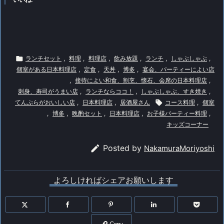

ランチセット
,
料理
,
料理店
,
飲み放題
,
ランチ
,
しゃぶしゃぶ
,
個室がある日本料理店
,
定食
,
天丼
,
博多
,
宴会、パーティーによい店
,
接待によい和食、割烹、懐石、会席の日本料理店
,
刺身、寿司がうまい店
,
ランチならココ！
,
しゃぶしゃぶ、すき焼き
,
てんぷらがおいしい店
,
日本料理店
,
居酒屋さん

コース料理
,
個室
,
博多
,
晩酌セット
,
日本料理店
,
お子様パーティー料理
,
キッズコーナー

Posted by
NakamuraMoriyoshi
よろしければシェアお願いします