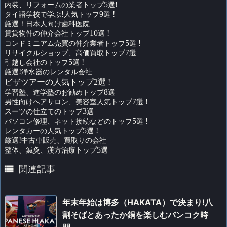
内装、リフォームの業者トップ
5
選
!
タイ語学校で学ぶ
!
人気トップ
9
選
!
厳選！日本人向け歯科医院
賃貸物件の仲介会社トップ
10
選
!
コンドミニアム売買の仲介業者トップ
5
選
!
リサイクルショップ、高価買取トップ
7
選
引越し会社のトップ
5
選
!
厳選
!
浄水器のレンタル会社
ビザツアーの人気トップ2選 !
学習塾、進学塾のお勧めトップ
8
選
男性向けヘアサロン、美容室人気トップ
7
選
!
スーツの仕立てのトップ
3
選
パソコン修理、ネット接続などのトップ
5
選
!
レンタカーの人気トップ
5
選
!
厳選
!
中古車販売、買取りの会社
整体、鍼灸、漢方治療トップ
5
選

関連記事
年末年始は博多（HAKATA）で決まり!八
割そばとあったか鍋を楽しむバンコク時