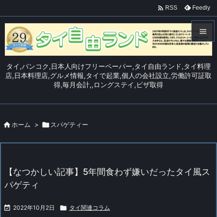

Feedly
RSS


メニュ
タイ,バンコク,日本人向けフリーペーパー,タイ自由ランド,タイ料理

店,日本料理店,グルメ情報,タイで起業,個人の会社設立,労働許可証取
得,毎月会計,,ロングステイ,ビザ取得
サイド

前へ


ホーム
>

スパゲティー
次へ

検索
【なつかしい記事】5年間食わず嫌いだったタイ風ス
パゲティ

2022年10月2日

タイ関連コラム