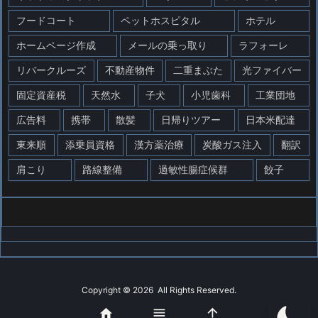
フードコート
ペットホスピタル
ホテル
ホームページ作成
メールの乗っ取り
ラフォーレ
リバークルーズ
不動産物件
二重まぶた
光ファイバー
固定資産税
天然水
子犬
小児歯科
工業団地
広告料
携帯
散髪
日帰りツアー
日本米配達
東来順
添乗員資格
漢方薬治療
炭酸ガス注入
翻訳
肩こり
路線整備
過敏性腸症候群
餃子
Copyright ©
2026
All Rights Reserved.



WordPress Luxeritas Theme is provided by "
Thought is free
".