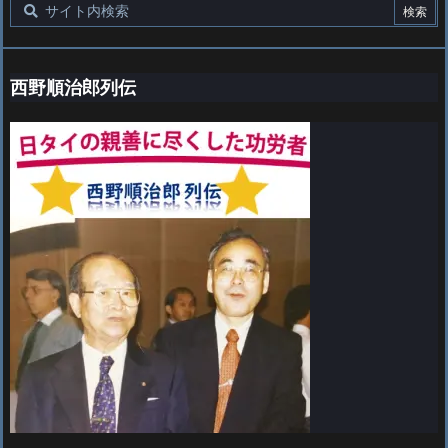
西野順治郎列伝