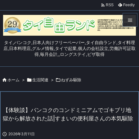

Feedly
RSS


メニュ
タイ,バンコク,日本人向けフリーペーパー,タイ自由ランド,タイ料理

店,日本料理店,グルメ情報,タイで起業,個人の会社設立,労働許可証取
得,毎月会計,,ロングステイ,ビザ取得
サイド

前へ


ホーム
>

生活関連
>

ねずみ駆除
次へ

検索
【体験談】バンコクのコンドミニアムでゴキブリ地
獄から解放された話|すまいの便利屋さんの本気駆除

2026年3月11日