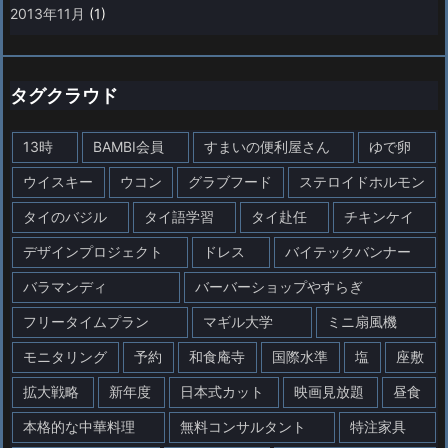
2013年11月
(1)
タグクラウド
13時
BAMBI会員
すまいの便利屋さん
ゆで卵
ウイスキー
ウコン
グラブフード
ステロイドホルモン
タイのバジル
タイ語学習
タイ赴任
チキンケイ
デザインプロジェクト
ドレス
バイテックバンナー
バラマンディ
バーバーショップやすらぎ
フリータイムプラン
マギル大学
ミニ扇風機
モニタリング
予約
和食庵寺
国際水準
塩
座敷
拡大戦略
新年度
日本式カット
映画見放題
昼食
本格的な中華料理
無料コンサルタント
特注家具