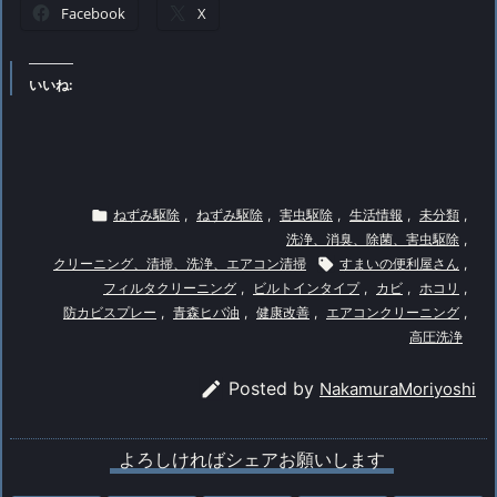
Facebook
X
いいね:

ねずみ駆除
,
ねずみ駆除
,
害虫駆除
,
生活情報
,
未分類
,
洗浄、消臭、除菌、害虫駆除
,
クリーニング、清掃、洗浄、エアコン清掃

すまいの便利屋さん
,
フィルタクリーニング
,
ビルトインタイプ
,
カビ
,
ホコリ
,
防カビスプレー
,
青森ヒバ油
,
健康改善
,
エアコンクリーニング
,
高圧洗浄

Posted by
NakamuraMoriyoshi
よろしければシェアお願いします