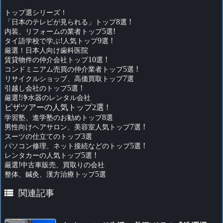
トップ選シリーズ！
「日本のテレビが見られる」トップ
8
選
!
内装、リフォームの業者トップ
5
選
!
タイ語学校で学ぶ
!
人気トップ
9
選
!
厳選！日本人向け歯科医院
賃貸物件の仲介会社トップ
10
選
!
コンドミニアム売買の仲介業者トップ
5
選
!
リサイクルショップ、高価買取トップ
7
選
引越し会社のトップ
5
選
!
厳選
!
浄水器のレンタル会社
ビザツアーの人気トップ2選 !
学習塾、進学塾のお勧めトップ
8
選
男性向けヘアサロン、美容室人気トップ
7
選
!
スーツの仕立てのトップ
3
選
パソコン修理、ネット接続などのトップ
5
選
!
レンタカーの人気トップ
5
選
!
厳選
!
中古車販売、買取りの会社
整体、鍼灸、漢方治療トップ
5
選

関連記事