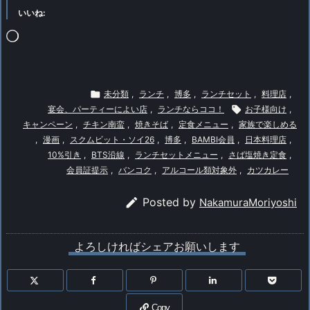
いいね:
読
み
込

未分類
,
ランチ
,
博多
,
ランチセット
,
料理店
,
み
宴会、パーティーによい店
,
ランチならココ！

お子様向け
,
中…
キャンペーン
,
チキン南蛮
,
焼きそば
,
定食メニュー
,
家族で楽しめる
,
漫画
,
スクムビット・ソイ26
,
博多
,
BAMBI会員
,
日本料理店
,
10%引き
,
BTS沿線
,
ランチセットメニュー
,
さば塩焼き定食
,
会員証提示
,
バンコク
,
アルコール類対象外
,
カツカレー

Posted by
NakamuraMoriyoshi
よろしければシェアお願いします
Copy