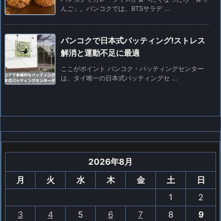
んご」。バンコクでは、BTSサラデ ...
バンコクで日本式バッティング!ストレス
解消と運動不足に最適
ここがポイント バンコク・バッティングセンター
は、タイ唯一の日本式バッティングセ ...
2026年8月
月
火
水
木
金
土
日
1
2
3
4
5
6
7
8
9