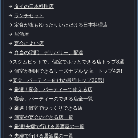
->
タイの日本料理店
->
ランチセット
->
定食が夜もゆったりいただける日本料理店
->
居酒屋
->
宴会によい店
->
弁当の宅配、デリバリー、配達
->
スクムビットで、個室でホッとできる店トップ8選
->
個室が利用できるリーズナブルな店、トップ4選!
->
宴会、パーティー向けの最強トップ20選!
->
厳選 ! 宴会、パーティーで使える店
->
宴会、パーティーのできる店全一覧
->
厳選 ! 個室でゆっくりできる店
->
個室や宴会のできる店一覧
->
厳選!
夫婦で行ける居酒屋の一覧
->
夫婦で行ける居酒屋の一覧