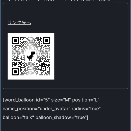
リンク先へ
[word_balloon id="5″ size="M" position="L"
name_position="under_avatar" radius="true"
balloon="talk" balloon_shadow="true"]