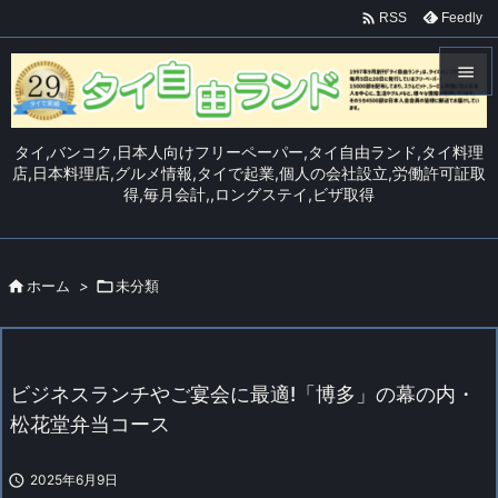

Feedly
RSS


メニュ
タイ,バンコク,日本人向けフリーペーパー,タイ自由ランド,タイ料理

店,日本料理店,グルメ情報,タイで起業,個人の会社設立,労働許可証取
得,毎月会計,,ロングステイ,ビザ取得
サイド

前へ


ホーム
>

未分類
次へ

検索
ビジネスランチやご宴会に最適!「博多」の幕の内・
松花堂弁当コース

2025年6月9日