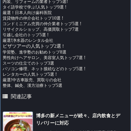
内装、リフォームの業者トップ
5
選
!
タイ語学校で学ぶ
!
人気トップ
9
選
!
厳選！日本人向け歯科医院
賃貸物件の仲介会社トップ
10
選
!
コンドミニアム売買の仲介業者トップ
5
選
!
リサイクルショップ、高価買取トップ
7
選
引越し会社のトップ
5
選
!
厳選
!
浄水器のレンタル会社
ビザツアーの人気トップ2選 !
学習塾、進学塾のお勧めトップ
8
選
男性向けヘアサロン、美容室人気トップ
7
選
!
スーツの仕立てのトップ
3
選
パソコン修理、ネット接続などのトップ
5
選
!
レンタカーの人気トップ
5
選
!
厳選
!
中古車販売、買取りの会社
整体、鍼灸、漢方治療トップ
5
選

関連記事
博多の新メニューが続々、店内飲食とデ
リバリーに対応