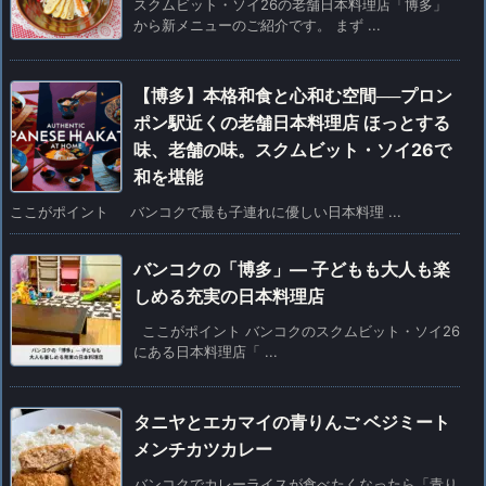
スクムビット・ソイ26の老舗日本料理店「博多」
から新メニューのご紹介です。 まず ...
【博多】本格和食と心和む空間──プロン
ポン駅近くの老舗日本料理店 ほっとする
味、老舗の味。スクムビット・ソイ26で
和を堪能
ここがポイント バンコクで最も子連れに優しい日本料理 ...
バンコクの「博多」— 子どもも大人も楽
しめる充実の日本料理店
ここがポイント バンコクのスクムビット・ソイ26
にある日本料理店「 ...
タニヤとエカマイの青りんご ベジミート
メンチカツカレー
バンコクでカレーライスが食べたくなったら「青り