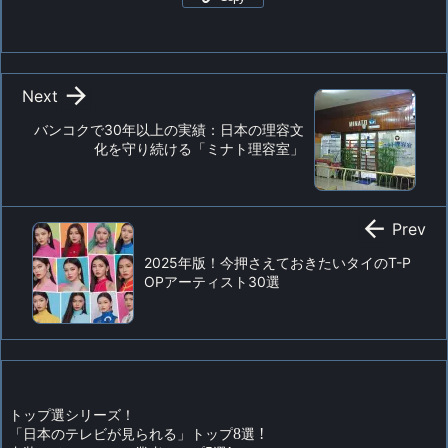

Next
バンコクで30年以上の実績：日本の理容文
化を守り続ける「ミナト理容室」

Prev
2025年版！今押さえておきたいタイのT-P
OPアーティスト30選
トップ選シリーズ！
「日本のテレビが見られる」トップ
8
選
!