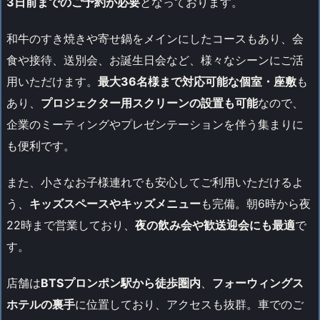
3日前までのご予約が必要
となっております。
和牛のすき焼きや寄せ鍋をメインにしたコースもあり、会
食や接待、送別会、お誕生日会など、様々なシーンにご活
用いただけます。
最大36名様まで対応可能な個室・座敷
も
あり、
プロジェクター用スクリーンの設置も可能
なので、
企業のミーティングやプレゼンテーションを伴う集まりに
も便利です。
また、小さなお子様連れでも安心してご利用いただけるよ
う、
キッズスペースやキッズメニュー
も完備。朝6時から夜
22時まで営業しており、
夜の飲み会や歓送迎会にも最適
で
す。
店舗は
BTSプロンポン駅から徒歩圏内
、
フォーウィングス
ホテルの裏手
に位置しており、アクセスも抜群。車でのご