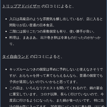
トリップアドバイザー
の口コミによると、
入口は高級店のような雰囲気を醸し出しているが、店に入ると
間取りが広い普通の日本食店。
二階には掘りごたつの座敷個室も有り、使い勝手が良い。
料理は、まあまあ。 出汁巻き卵は冷凍ものだったのががっか
り。
タイ自由ランド
の口コミによると、
キッズルームつきの個室は早めに予約しないと使えなさそうで
すが、おもちゃを持って来てもらえるんなら、普通の個室でも
子供が退屈しないのでいいかもと思ってます。
この店は、いろんなリクエストを聞いてくれるので、鍋の宴会
に重宝しています。 コロナ以降、長らく行けていないので、今
度店に行けるようになったら、また鍋が食べたいです。 特に出
汁の味が気に入ってます。 20年前にバンコクに来た時、はじめ