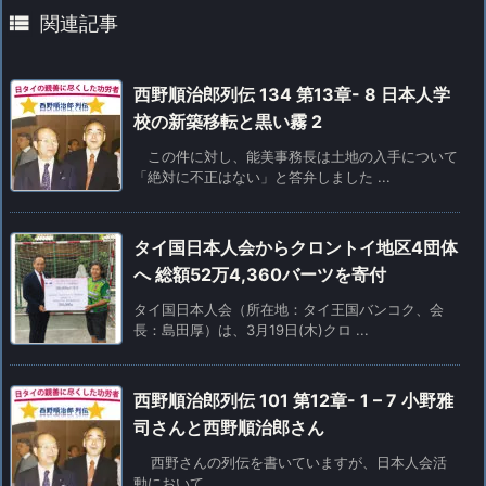

関連記事
西野順治郎列伝 134 第13章- 8 日本人学
校の新築移転と黒い霧 2
この件に対し、能美事務長は土地の入手について
「絶対に不正はない」と答弁しました ...
タイ国日本人会からクロントイ地区4団体
へ 総額52万4,360バーツを寄付
タイ国日本人会（所在地：タイ王国バンコク、会
長：島田厚）は、3月19日(木)クロ ...
西野順治郎列伝 101 第12章- 1 – 7 小野雅
司さんと西野順治郎さん
西野さんの列伝を書いていますが、日本人会活
動において ...