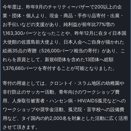
今年度は、昨年9月のチャリティーバザーで200以上の企
業・団体・個人より、現金・商品・手作り品寄付・出展・
お手伝いなどの支援があり、純利益が前年比77%増の
1,163,300バーツとなったことや、昨年12月に在タイ日本国
大使館の佐渡島前大使より、日本人会へご自身が描かれた
絵画35点の寄贈（526,000バーツ相当の寄付）があり、こ
れらを原資として、新規6団体を含めた13団体へ総額
1,376,660バーツを寄付することが可能となりました。
寄付の用途としては、クロントイ・スラム地区の幼稚園や
非行防止のサッカー活動、青年向けのワークショップ費
用、人身取引被害者・ハンセン病・HIV/AIDS孤児などへの
ワークショップや奨学金活動、孤児院・盲学校への設備費
用など、タイ国内の約2,000名を対象とした活動に広く活用
させて頂きます。