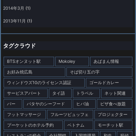
2014年3月
(1)
2013年11月
(1)
タグクラウド
BTSオンヌット駅
Mokoley
あぱまん情報
お好み焼広島
そば切り五の字
ウィンドウズ10のライセンス認証
ゴールドカレー
サービスアパート
タイ語
トラベル
ネット関連
バー
パタヤのシーフード
ヒバ油
ピザ食べ放題
フットマッサージ
フルーツビュッフェ
プロジェクター
プーケットのホテル予約
ベトナム
モーチット駅
レストランの税金
会社閉鎖
入国管理局
和牛
探偵