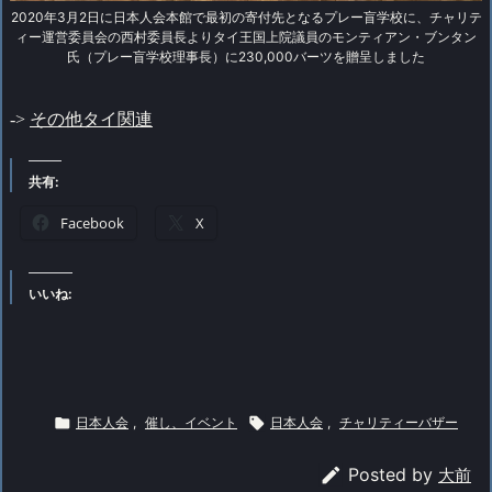
2020年3月2日に日本人会本館で最初の寄付先となるプレー盲学校に、チャリテ
ィー運営委員会の西村委員長よりタイ王国上院議員のモンティアン・ブンタン
氏（プレー盲学校理事長）に230,000バーツを贈呈しました
->
その他タイ関連
共有:
Facebook
X
いいね:

日本人会
,
催し、イベント

日本人会
,
チャリティーバザー

Posted by
大前