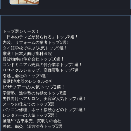
トップ選シリーズ！
「日本のテレビが見られる」トップ
8
選
!
内装、リフォームの業者トップ
5
選
!
タイ語学校で学ぶ
!
人気トップ
9
選
!
厳選！日本人向け歯科医院
賃貸物件の仲介会社トップ
10
選
!
コンドミニアム売買の仲介業者トップ
5
選
!
リサイクルショップ、高価買取トップ
7
選
引越し会社のトップ
5
選
!
厳選
!
浄水器のレンタル会社
ビザツアーの人気トップ2選 !
学習塾、進学塾のお勧めトップ
8
選
男性向けヘアサロン、美容室人気トップ
7
選
!
スーツの仕立てのトップ
3
選
パソコン修理、ネット接続などのトップ
5
選
!
レンタカーの人気トップ
5
選
!
厳選
!
中古車販売、買取りの会社
整体、鍼灸、漢方治療トップ
5
選