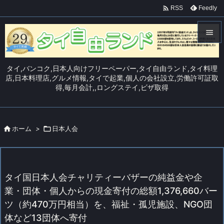

Feedly
RSS


メニュ
タイ,バンコク,日本人向けフリーペーパー,タイ自由ランド,タイ料理

店,日本料理店,グルメ情報,タイで起業,個人の会社設立,労働許可証取
得,毎月会計,,ロングステイ,ビザ取得
サイド

前へ


ホーム
>

日本人会
次へ

検索
タイ国日本人会チャリティーバザーの純益金や企
業・団体・個人からの現金寄付の総額1,376,660バー
ツ（約470万円相当）を、福祉・孤児施設、NGO団
体など13団体へ寄付