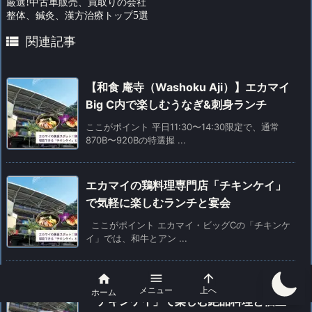
厳選
!
中古車販売、買取りの会社
整体、鍼灸、漢方治療トップ
5
選

関連記事
【和食 庵寺（Washoku Aji）】エカマイ
Big C内で楽しむうなぎ&刺身ランチ
ここがポイント 平日11:30〜14:30限定で、通常
870B〜920Bの特選握 ...
エカマイの鶏料理専門店「チキンケイ」
で気軽に楽しむランチと宴会
ここがポイント エカマイ・ビッグCの「チキンケ
イ」では、和牛とアン ...



エカマイ・ビッグCの「和食 庵寺」と
メニュー
上へ
ホーム
「チキンケイ」で楽しむ絶品料理と個室