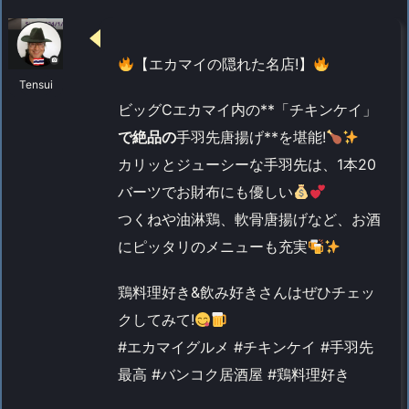
【エカマイの隠れた名店!】
Tensui
ビッグCエカマイ内の**「チキンケイ」
で絶品の
手羽先唐揚げ**を堪能!
カリッとジューシーな手羽先は、1本20
バーツでお財布にも優しい
つくねや油淋鶏、軟骨唐揚げなど、お酒
にピッタリのメニューも充実
鶏料理好き&飲み好きさんはぜひチェッ
クしてみて!
#エカマイグルメ #チキンケイ #手羽先
最高 #バンコク居酒屋 #鶏料理好き