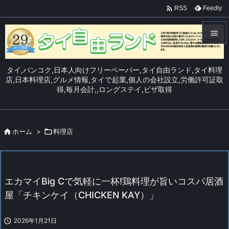

Feedly
RSS


メニュ
タイ,バンコク,日本人向けフリーペーパー,タイ自由ランド,タイ料理

店,日本料理店,グルメ情報,タイで起業,個人の会社設立,労働許可証取
得,毎月会計,,ロングステイ,ビザ取得
サイド

前へ


ホーム
>

料理店
次へ

検索
エカマイBig Cで気軽に一杯!鶏料理が旨いコスパ居酒
屋「チキンケイ（CHICKEN KAY）」

2026年1月21日