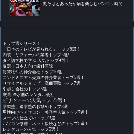
割そばとあったか鍋を楽しむバンコク時間
トップ選シリーズ！
「日本のテレビが見られる」トップ
8
選
!
内装、リフォームの業者トップ
5
選
!
タイ語学校で学ぶ
!
人気トップ
9
選
!
厳選！日本人向け歯科医院
賃貸物件の仲介会社トップ
10
選
!
コンドミニアム売買の仲介業者トップ
5
選
!
リサイクルショップ、高価買取トップ
7
選
引越し会社のトップ
5
選
!
厳選
!
浄水器のレンタル会社
ビザツアーの人気トップ2選 !
学習塾、進学塾のお勧めトップ
8
選
男性向けヘアサロン、美容室人気トップ
7
選
!
スーツの仕立てのトップ
3
選
パソコン修理、ネット接続などのトップ
5
選
!
レンタカーの人気トップ
5
選
!