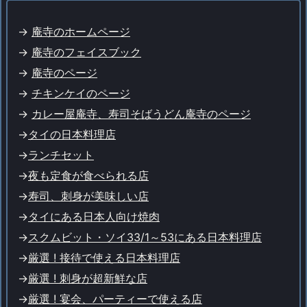
->
庵寺のホームページ
->
庵寺のフェイスブック
->
庵寺のページ
->
チキンケイのページ
->
カレー屋庵寺、寿司そばうどん庵寺のページ
->
タイの日本料理店
->
ランチセット
->
夜も定食が食べられる店
->
寿司、刺身が美味しい店
->
タイにある日本人向け焼肉
->
スクムビット・ソイ33/1～53にある日本料理店
->
厳選 ! 接待で使える日本料理店
->
厳選 ! 刺身が超新鮮な店
->
厳選 ! 宴会、パーティーで使える店