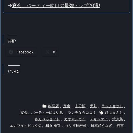
->
宴会、パーティー向けの最強トップ20選!
共有:
Facebook
X
いいね:

料理店
,
定食
,
未分類
,
天丼
,
ランチセット
,
宴会、パーティーによい店
,
ランチならココ！

ひつまぶし
,
さんべろセット
,
カオマンガイ
,
チキンケイ
,
焼き鳥
,
エカマイ・ビッグC
,
和食 庵寺
,
うなぎ棒寿司
,
日本産うなぎ
,
鰻重