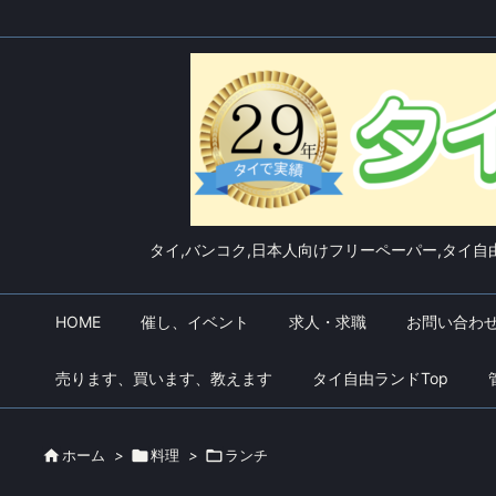
タイ,バンコク,日本人向けフリーペーパー,タイ自由
HOME
催し、イベント
求人・求職
お問い合わ
売ります、買います、教えます
タイ自由ランドTop

ホーム
>

料理
>

ランチ