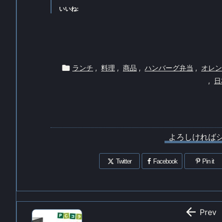
いいね:

ランチ
,
料理
,
商品
,
ハンバーグ弁当
,
オレン
,
日
よろしければ
Twitter
Facebook
Pin it

Prev