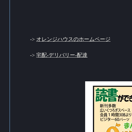
->
オレンジハウスのホームページ
->
宅配-デリバリー-配達