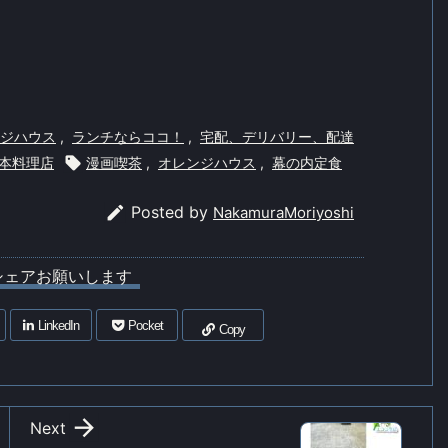
ジハウス
,
ランチならココ！
,
宅配、デリバリー、配達
本料理店

漫画喫茶
,
オレンジハウス
,
幕の内定食

Posted by
NakamuraMoriyoshi
シェアお願いします
LinkedIn
Pocket
Copy

Next