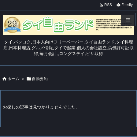

Feedly
RSS


メニュ
タイ,バンコク,日本人向けフリーペーパー,タイ自由ランド,タイ料理

店,日本料理店,グルメ情報,タイで起業,個人の会社設立,労働許可証取
得,毎月会計,,ロングステイ,ビザ取得
サイド

前へ


ホーム
>

自動要約
次へ

検索
お探しの記事は見つかりませんでした。