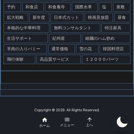
予約
和食店
和食庵寺
国際水準
塩
座敷
拡大戦略
新年度
日本式カット
映画見放題
昼食
本格的な中華料理
無料コンサルタント
特注家具
生活サポート
紀州産
細麺のハム炒め
羊肉の入りバミー
通常価格
雪の花
韓国料理店
飛行体験
高品質サービス
１２０００バーツ
Copyright ©
2026
All Rights Reserved.



WordPress Luxeritas Theme is provided by "
Thought is free
".
メニュー
上へ
ホーム