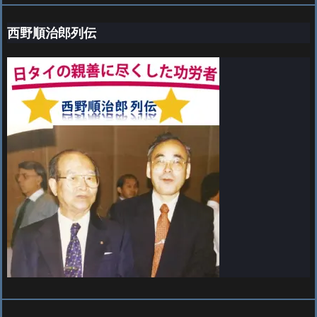
西野順治郎列伝