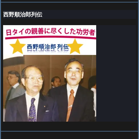
西野順治郎列伝