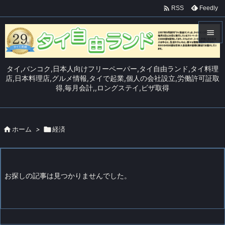

Feedly
RSS


メニュ
タイ,バンコク,日本人向けフリーペーパー,タイ自由ランド,タイ料理

店,日本料理店,グルメ情報,タイで起業,個人の会社設立,労働許可証取
得,毎月会計,,ロングステイ,ビザ取得
サイド

前へ


ホーム
>

経済
次へ

検索
お探しの記事は見つかりませんでした。