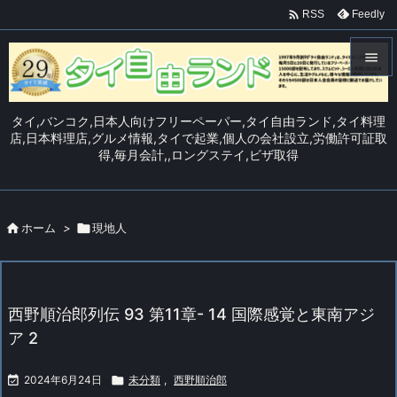

Feedly
RSS


メニュ
タイ,バンコク,日本人向けフリーペーパー,タイ自由ランド,タイ料理

店,日本料理店,グルメ情報,タイで起業,個人の会社設立,労働許可証取
得,毎月会計,,ロングステイ,ビザ取得
サイド

前へ


ホーム
>

現地人
次へ

検索
西野順治郎列伝 93 第11章- 14 国際感覚と東南アジ
ア 2

2024年6月24日

未分類
,
西野順治郎