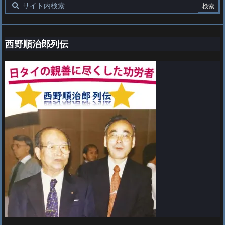
西野順治郎列伝