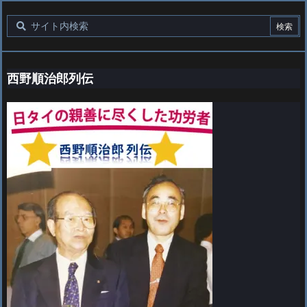
西野順治郎列伝