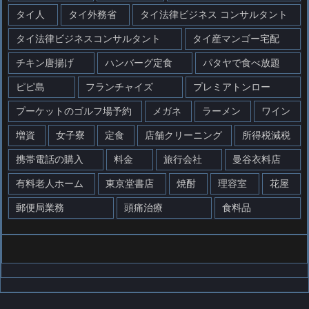
タイ人
タイ外務省
タイ法律ビジネス コンサルタント
タイ法律ビジネスコンサルタント
タイ産マンゴー宅配
チキン唐揚げ
ハンバーグ定食
パタヤで食べ放題
ピピ島
フランチャイズ
プレミアトンロー
プーケットのゴルフ場予約
メガネ
ラーメン
ワイン
増資
女子寮
定食
店舗クリーニング
所得税減税
携帯電話の購入
料金
旅行会社
曼谷衣料店
有料老人ホーム
東京堂書店
焼酎
理容室
花屋
郵便局業務
頭痛治療
食料品