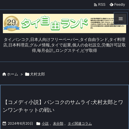

Feedly
RSS


メニュ
タイ,バンコク,日本人向けフリーペーパー,タイ自由ランド,タイ料理

店,日本料理店,グルメ情報,タイで起業,個人の会社設立,労働許可証取
得,毎月会計,,ロングステイ,ビザ取得
サイド

前へ


ホーム
>

犬村太郎
次へ

検索
【コメディ小説】バンコクのサムライ:犬村太郎とワ
ンワンチャットの戦い

2024年6月20日

小説
,
未分類
,
タイ関連コラム