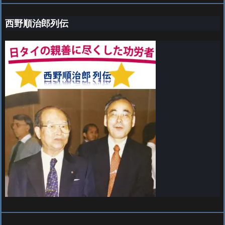
西野順治郎列伝