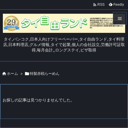

Feedly
RSS


メニュ
タイ,バンコク,日本人向けフリーペーパー,タイ自由ランド,タイ料理

店,日本料理店,グルメ情報,タイで起業,個人の会社設立,労働許可証取
得,毎月会計,,ロングステイ,ビザ取得
サイド

前へ


ホーム
>

特製赤戦らーめん
次へ

検索
お探しの記事は見つかりませんでした。