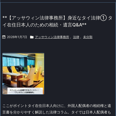
**【アッサウィン法律事務所】身近なタイ法律① タ
イ在住日本人のための相続・遺言Q&A**

2026年1月7日

アッサウィン法律事務所
,
法律
,
未分類
ここがポイント
タイ在住日本人向けに、外国人配偶者の相続権と遺
言書を分かりやすく解説した法律コラム。タイでは日本人配偶者も