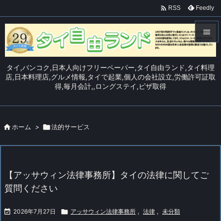

Feedly
RSS


メニュ
タイ,バンコク,日本人向けフリーペーパー,タイ自由ランド,タイ料理

店,日本料理店,グルメ情報,タイで起業,個人の会社設立,労働許可証取
得,毎月会計,,ロングステイ,ビザ取得
サイド

前へ


ホーム
>

法的サービス
次へ

検索
【アッサウィン法律事務所】タイの法律に関してご
質問ください

2026年7月27日

アッサウィン法律事務所
,
法律
,
未分類