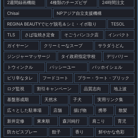
2週間録画機能
4種類のチーズピザ
24時間注文
Chisai
NPアジア自立支援機構
REGINA BEAUTYでヒゲ脱毛＆シミ・イボ取り
TESOL
TLS
さば塩焼き定食
そごうバンコク店
インパクト
ガイヤーン
クリーミーなスープ
サラダうどん
ジンジャーマッサージ
タイ政府指定学校
デリバリー
トウィンクル
パッシーユー
パッホイシェル
ピリ辛なタレ
フードコート
プラー・ラート・プリック
ログ監視
割引キャンペーン
品質志向
地上波
基盤形成期
天然水
子犬
実用リンク集
広々とした駐車場
店舗
揚げ物
携帯
散髪
新井定修
東来順
森川純行
肩こり
育児
防カビスプレー
餃子
香り
鮮やかな色彩