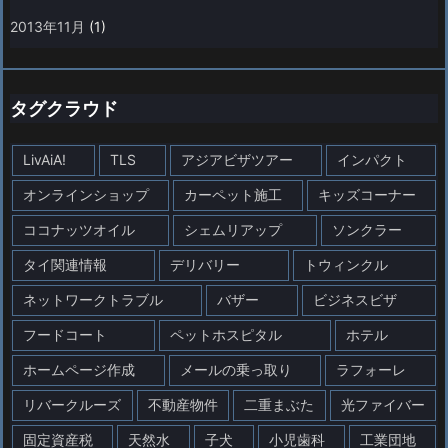
2013年11月
(1)
タグクラウド
LivAiA!
TLS
アジアビザツアー
インパクト
オンラインショップ
カーペット施工
キッズコーナー
ココナッツオイル
シェムリアップ
ソンクラー
タイ関連情報
デリバリー
トウィンクル
ネットワークトラブル
バザー
ビジネスビザ
フードコート
ペットホスピタル
ホテル
ホームページ作成
メールの乗っ取り
ラフォーレ
リバークルーズ
不動産物件
二重まぶた
光ファイバー
固定資産税
天然水
子犬
小児歯科
工業団地