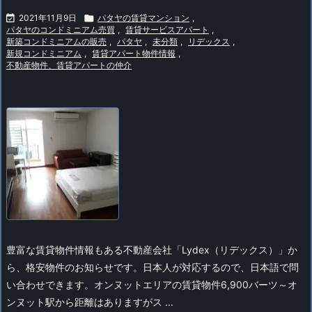

2021年11月9日

パタヤの賃貸マンション
,
パタヤのコンドミニアム売買
,
賃貸サービスアパート
,
新築コンドミニアムの販売
,
パタヤ
,
未分類
,
リデックス
,
新規コンドミニアム
,
賃貸アパート物件情報
,
不動産物件、賃貸アパートの仲介
豊富な賃貸物件情報もある不動産会社「Lydex（リデックス）」か
ら、格安物件のお知らせです。日本人が対応するので、日本語で問
い合わせできます。
オンヌットエリアの賃貸物件6,900バーツ～
オ
ンヌット駅から距離はありますがス ...