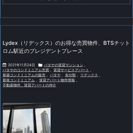
Lydex（リデックス）のお得な売買物件、BTSチット
ロム駅近のプレジデントプレース

2021年11月24日

パタヤの賃貸マンション
,
パタヤのコンドミニアム売買
,
賃貸サービスアパート
,
新築コンドミニアムの販売
,
パタヤ
,
未分類
,
リデックス
,
新規コンドミニアム
,
賃貸アパート物件情報
,
不動産物件、賃貸アパートの仲介