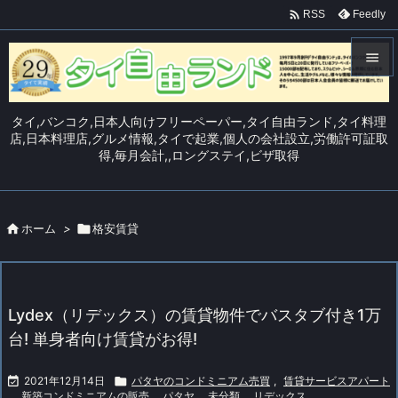

Feedly
RSS


メニュ
タイ,バンコク,日本人向けフリーペーパー,タイ自由ランド,タイ料理

店,日本料理店,グルメ情報,タイで起業,個人の会社設立,労働許可証取
得,毎月会計,,ロングステイ,ビザ取得
サイド

前へ


ホーム
>

格安賃貸
次へ

検索
Lydex（リデックス）の賃貸物件でバスタブ付き1万
台! 単身者向け賃貸がお得!

2021年12月14日

パタヤのコンドミニアム売買
,
賃貸サービスアパート
,
新築コンドミニアムの販売
,
パタヤ
,
未分類
,
リデックス
,