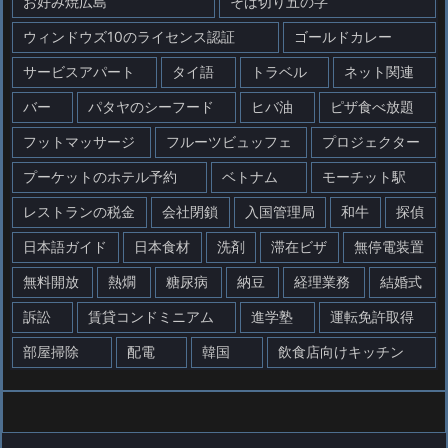
お好み焼広島
そば切り五の字
ウィンドウズ10のライセンス認証
ゴールドカレー
サービスアパート
タイ語
トラベル
ネット関連
バー
パタヤのシーフード
ヒバ油
ピザ食べ放題
フットマッサージ
フルーツビュッフェ
プロジェクター
プーケットのホテル予約
ベトナム
モーチット駅
レストランの税金
会社閉鎖
入国管理局
和牛
探偵
日本語ガイド
日本食材
洗剤
滞在ビザ
無停電装置
無料開放
熱燗
糖尿病
納豆
経理業務
結婚式
訴訟
賃貸コンドミニアム
進学塾
運転免許取得
部屋掃除
配電
韓国
飲食店向けキッチン