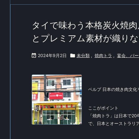
タイで味わう本格炭火焼肉
とプレミアム素材が織りな

2024年9月2日

未分類
,
焼肉トラ
,
宴会、パー
ペルプ 日本の焼き肉文化
ここがポイント
「焼肉トラ」は日本で2
で、日本とオーストラリア