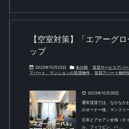
【空室対策】「エアーグロ
ップ

2023年10月23日

未分類
,
賃貸サービスアパー
アパート、マンションの賃貸物件
,
賃貸アパート物件

2023年10月26日
通常賃貸では、なかなか
のオーナー様、マンスリ
日本とアセアン全域（タ
ル、フィリピン、バ ...