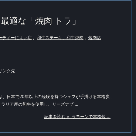
最適な「焼肉 トラ」
ーティーによい店
,
和牛ステーキ、和牛焼肉
,
焼肉店
リンク先
は、日本で20年以上の経験を持つシェフが手掛ける本格炭
ラリア産の和牛を使用し、リーズナブ ...
記事を読む
ラヨーンで本格焼 ...