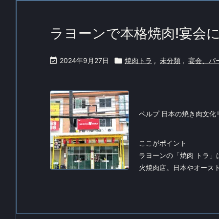
ラヨーンで本格焼肉!宴会に

2024年9月27日

焼肉トラ
,
未分類
,
宴会、パ
ペルプ 日本の焼き肉文化
ここがポイント
ラヨーンの「焼肉 トラ」
火焼肉店。日本やオースト