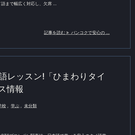
まで幅広く対応し、欠席 ...
記事を読む
バンコクで安心の ...
語レッスン!「ひまわりタイ
ス情報
学校
,
学ぶ
,
未分類