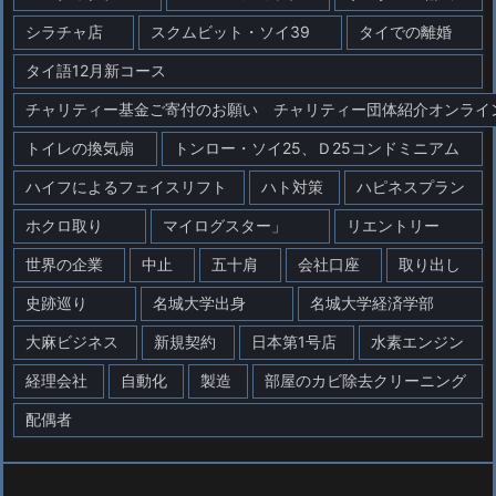
シラチャ店
スクムビット・ソイ39
タイでの離婚
タイ語12月新コース
チャリティー基金ご寄付のお願い チャリティー団体紹介オンライ
トイレの換気扇
トンロー・ソイ25、Ｄ25コンドミニアム
ハイフによるフェイスリフト
ハト対策
ハピネスプラン
ホクロ取り
マイログスター」
リエントリー
世界の企業
中止
五十肩
会社口座
取り出し
史跡巡り
名城大学出身
名城大学経済学部
大麻ビジネス
新規契約
日本第1号店
水素エンジン
経理会社
自動化
製造
部屋のカビ除去クリーニング
配偶者