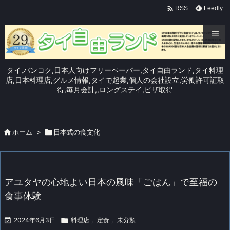

Feedly
RSS


メニュ
タイ,バンコク,日本人向けフリーペーパー,タイ自由ランド,タイ料理

店,日本料理店,グルメ情報,タイで起業,個人の会社設立,労働許可証取
得,毎月会計,,ロングステイ,ビザ取得
サイド

前へ


ホーム
>

日本式の食文化
次へ

検索
アユタヤの心地よい日本の風味「ごはん」で至福の
食事体験

2024年6月3日

料理店
,
定食
,
未分類