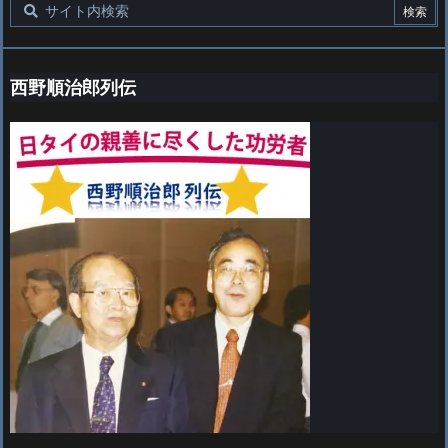
西野順治郎列伝