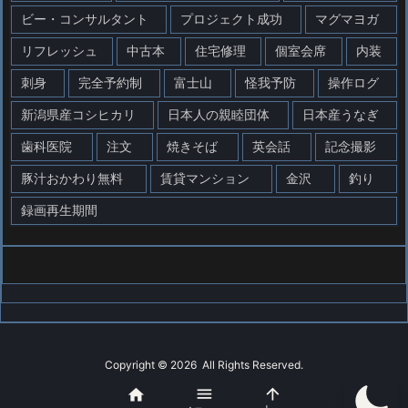
ビー・コンサルタント
プロジェクト成功
マグマヨガ
リフレッシュ
中古本
住宅修理
個室会席
内装
刺身
完全予約制
富士山
怪我予防
操作ログ
新潟県産コシヒカリ
日本人の親睦団体
日本産うなぎ
歯科医院
注文
焼きそば
英会話
記念撮影
豚汁おかわり無料
賃貸マンション
金沢
釣り
録画再生期間
Copyright ©
2026
All Rights Reserved.



WordPress Luxeritas Theme is provided by "
Thought is free
".