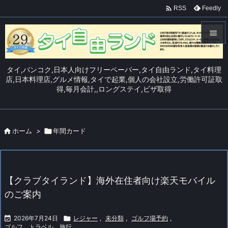

Feedly
RSS


メニュ
タイ,バンコク,日本人向けフリーペーパー,タイ自由ランド,タイ料理

店,日本料理店,グルメ情報,タイで起業,個人の会社設立,労働許可証取
得,毎月会計,,ロングステイ,ビザ取得
サイド

前へ


ホーム
>

年間カード
次へ

検索
【クラブタイランド】海外在住者向け楽天モバイル
のご案内

2026年7月24日

レジャー
,
未分類
,
ゴルフ場予約
,
ゴルフ、トラベル、旅行