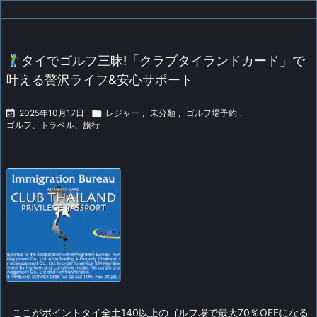
タイでゴルフ三昧!「クラブタイランドカード」で
叶える贅沢ライフ&安心サポート

2025年10月17日

レジャー
,
未分類
,
ゴルフ場予約
,
ゴルフ、トラベル、旅行
ここがポイント
タイ全土140以上のゴルフ場で最大70％OFFになる