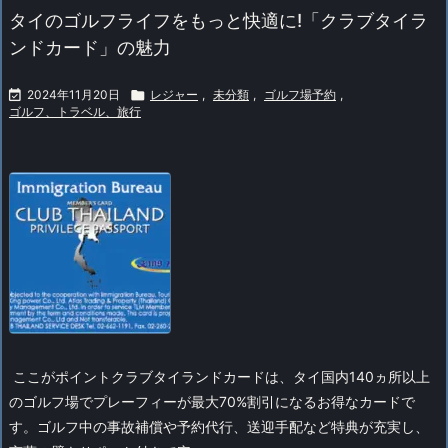
タイのゴルフライフをもっと快適に!「クラブタイラ
ンドカード」の魅力

2024年11月20日

レジャー
,
未分類
,
ゴルフ場予約
,
ゴルフ、トラベル、旅行
ここがポイント
クラブタイランドカードは、タイ国内140ヵ所以上
のゴルフ場でプレーフィーが最大70%割引になるお得なカードで
す。ゴルフ中の事故補償や予約代行、送迎手配など特典が充実し、