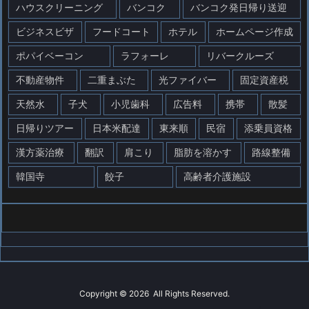
ハウスクリーニング
バンコク
バンコク発日帰り送迎
ビジネスビザ
フードコート
ホテル
ホームページ作成
ポパイベーコン
ラフォーレ
リバークルーズ
不動産物件
二重まぶた
光ファイバー
固定資産税
天然水
子犬
小児歯科
広告料
携帯
散髪
日帰りツアー
日本米配達
東来順
民宿
添乗員資格
漢方薬治療
翻訳
肩こり
脂肪を溶かす
路線整備
韓国寺
餃子
高齢者介護施設
Copyright ©
2026
All Rights Reserved.