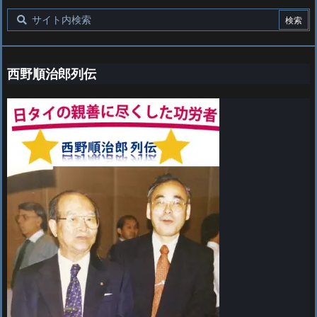
西野順治郎列伝