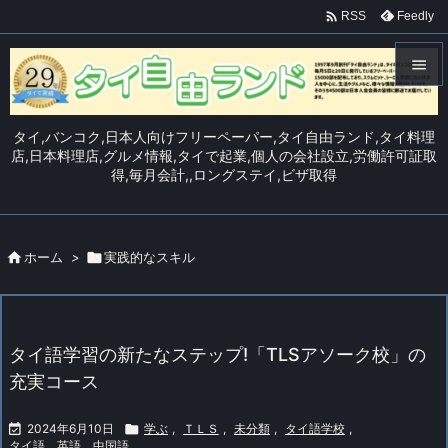

Feedly
RSS


メニュ
タイ,バンコク,日本人向けフリーペーパー,タイ自由ランド,タイ料理

店,日本料理店,グルメ情報,タイで起業,個人の会社設立,労働許可証取
得,毎月会計,,ロングステイ,ビザ取得
サイド

前へ


ホーム
>

実践的なスキル
次へ

検索
タイ語学習の新たなステップ!「TLSアソーク校」の
充実コース

2024年6月10日

学ぶ
,
ＴＬＳ
,
未分類
,
タイ語学校
,
タイ語、英語、中国語