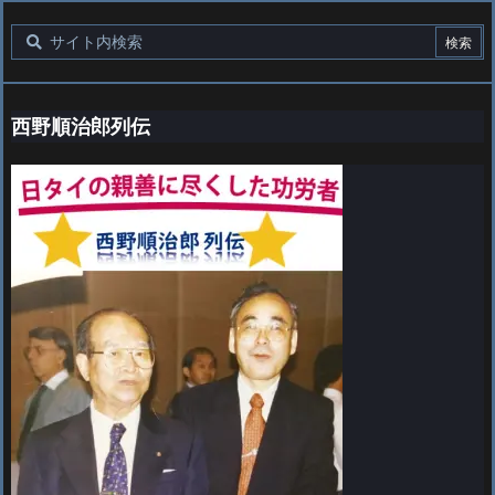
西野順治郎列伝