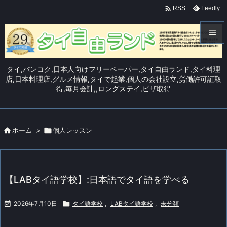

Feedly
RSS


メニュ
タイ,バンコク,日本人向けフリーペーパー,タイ自由ランド,タイ料理

店,日本料理店,グルメ情報,タイで起業,個人の会社設立,労働許可証取
得,毎月会計,,ロングステイ,ビザ取得
サイド

前へ


ホーム
>

個人レッスン
次へ

検索
【LABタイ語学校】:日本語でタイ語を学べる

2026年7月10日

タイ語学校
,
LABタイ語学校
,
未分類