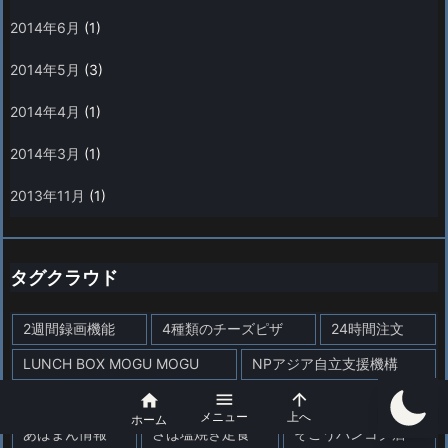
2014年6月
(1)
2014年5月
(3)
2014年4月
(1)
2014年3月
(1)
2013年11月
(1)
タグクラウド
2週間録画機能
4種類のチーズピザ
24時間注文
LUNCH BOX MOGU MOGU
NPアジア自立支援機構



REGINA BEAUTYでヒゲ脱毛＆シミ・イボ取り
TESOL
メニュー
上へ
ホーム
あぱまん情報
さば塩焼き定食
そごうバンコク店