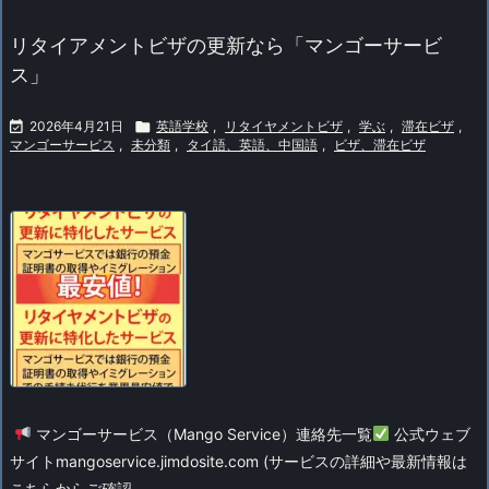
リタイアメントビザの更新なら「マンゴーサービ
ス」

2026年4月21日

英語学校
,
リタイヤメントビザ
,
学ぶ
,
滞在ビザ
,
マンゴーサービス
,
未分類
,
タイ語、英語、中国語
,
ビザ、滞在ビザ
マンゴーサービス（Mango Service）連絡先一覧
公式ウェブ
サイト
mangoservice.jimdosite.com (サービスの詳細や最新情報は
こちらからご確認 ...