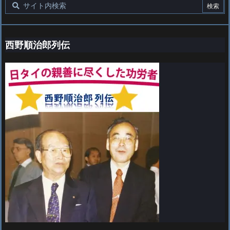
西野順治郎列伝