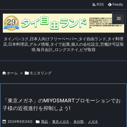

Feedly
RSS


メニュ
タイ,バンコク,日本人向けフリーペーパー,タイ自由ランド,タイ料理

店,日本料理店,グルメ情報,タイで起業,個人の会社設立,労働許可証取
得,毎月会計,,ロングステイ,ビザ取得
サイド

前へ


ホーム
>

モニタリング
次へ

検索
「東京メガネ」のMIYOSMARTプロモーションでお
子様の近視進行を抑制しよう!

2024年6月24日

商品
,
東京メガネ
,
未分類
,
メガネ