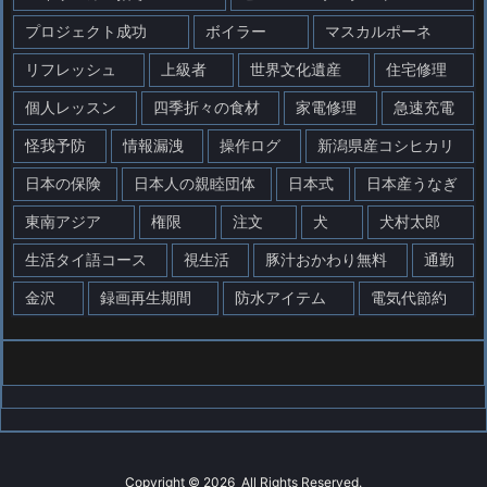
プロジェクト成功
ボイラー
マスカルポーネ
リフレッシュ
上級者
世界文化遺産
住宅修理
個人レッスン
四季折々の食材
家電修理
急速充電
怪我予防
情報漏洩
操作ログ
新潟県産コシヒカリ
日本の保険
日本人の親睦団体
日本式
日本産うなぎ
東南アジア
権限
注文
犬
犬村太郎
生活タイ語コース
視生活
豚汁おかわり無料
通勤
金沢
録画再生期間
防水アイテム
電気代節約
Copyright ©
2026
All Rights Reserved.