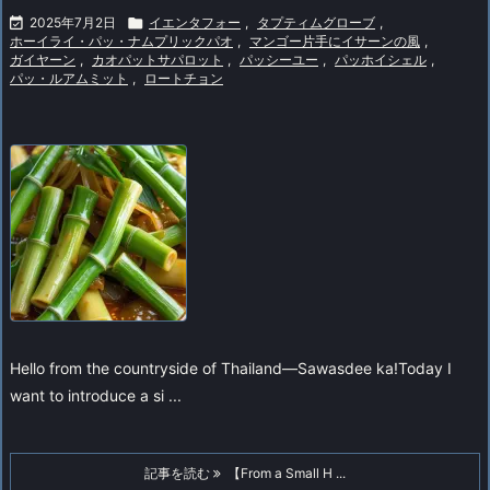

2025年7月2日

イエンタフォー
,
タプティムグローブ
,
ホーイライ・パッ・ナムプリックパオ
,
マンゴー片手にイサーンの風
,
ガイヤーン
,
カオパットサパロット
,
パッシーユー
,
パッホイシェル
,
パッ・ルアムミット
,
ロートチョン
Hello from the countryside of Thailand—Sawasdee ka!
Today I
want to introduce a si ...
記事を読む
【From a Small H ...