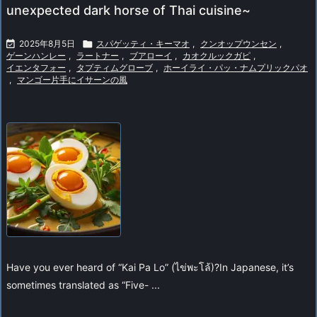
unexpected dark horse of Thai cuisine~

2025年8月5日

スパゲッティ・キーマオ
,
クンオップウンセン
,
ゲーンハンレー
,
ラートナー
,
ブアローイ
,
カオクルックガピ
,
イエンタフォー
,
タプティムグローブ
,
ホーイライ・パッ・ナムプリックパオ
,
マンゴー片手にイサーンの風
Have you ever heard of “Kai Pa Lo” (ไข่พะโล้)?
In Japanese, it’s
sometimes translated as “Five- ...