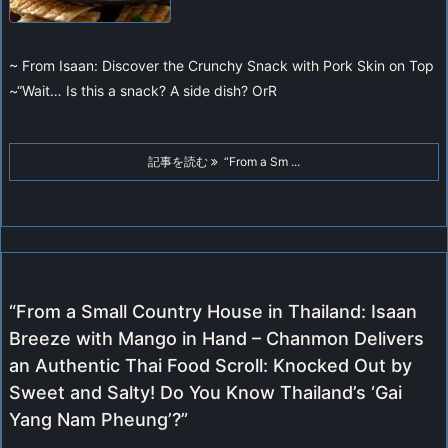
~ From Isaan: Discover the Crunchy Snack with Pork Skin on Top
~
“Wait… Is this a snack? A side dish? OrR
記事を読む
“From a Sm ...
“From a Small Country House in Thailand: Isaan
Breeze with Mango in Hand – Chanmon Delivers
an Authentic Thai Food Scroll: Knocked Out by
Sweet and Salty! Do You Know Thailand’s ‘Gai
Yang Nam Pheung’?”