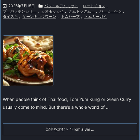

2025年7月15日

パッ・ルアムミット
,
ロートチョン
,
プーパッポンカリー
,
カオモッカイ
,
ナムトックムー
,
バーミーヘン
,
タイスキ
,
ゲーンキョウワーン
,
トムセープ
,
トムカーガイ
When people think of Thai food, Tom Yum Kung or Green Curry
usually come to mind. But there’s a whole world of ...
記事を読む
“From a Sm ...