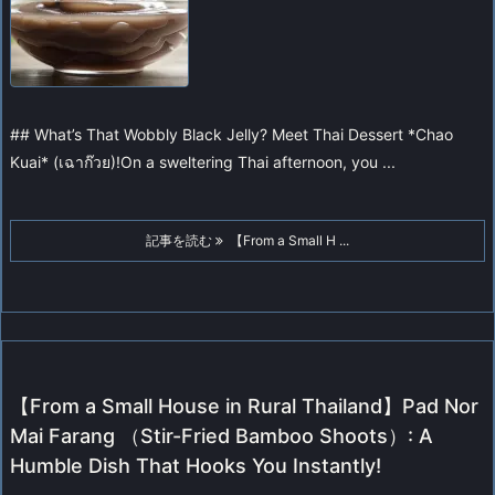
## What’s That Wobbly Black Jelly? Meet Thai Dessert *Chao
Kuai* (เฉาก๊วย)!
On a sweltering Thai afternoon, you ...
記事を読む
【From a Small H ...
【From a Small House in Rural Thailand】Pad Nor
Mai Farang （Stir-Fried Bamboo Shoots）: A
Humble Dish That Hooks You Instantly!