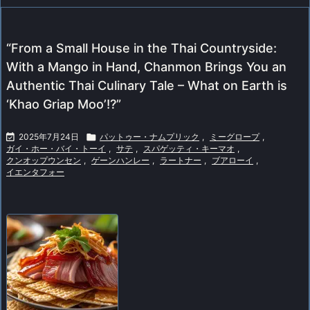
“From a Small House in the Thai Countryside:
With a Mango in Hand, Chanmon Brings You an
Authentic Thai Culinary Tale – What on Earth is
‘Khao Griap Moo’!?”

2025年7月24日

パットゥー・ナムプリック
,
ミーグロープ
,
ガイ・ホー・バイ・トーイ
,
サテ
,
スパゲッティ・キーマオ
,
クンオップウンセン
,
ゲーンハンレー
,
ラートナー
,
ブアローイ
,
イエンタフォー