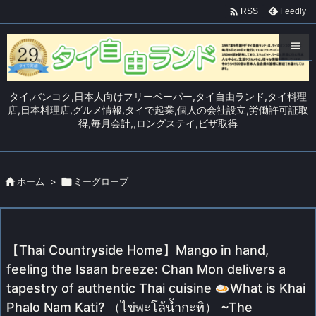

Feedly
RSS


メニュ
タイ,バンコク,日本人向けフリーペーパー,タイ自由ランド,タイ料理

店,日本料理店,グルメ情報,タイで起業,個人の会社設立,労働許可証取
得,毎月会計,,ロングステイ,ビザ取得
サイド

前へ


ホーム
>

ミーグロープ
次へ

検索
【Thai Countryside Home】Mango in hand,
feeling the Isaan breeze: Chan Mon delivers a
tapestry of authentic Thai cuisine
What is Khai
Phalo Nam Kati? （ไข่พะโล้น้ำกะทิ） ~The