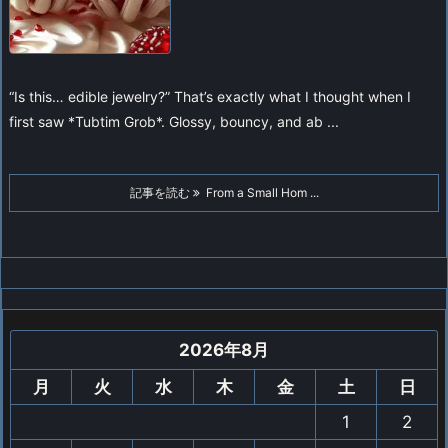
“Is this… edible jewelry?” That’s exactly what I thought when I
first saw *Tubtim Grob*. Glossy, bouncy, and ab ...
記事を読む
From a Small Hom ...
2026年8月
月
火
水
木
金
土
日
1
2