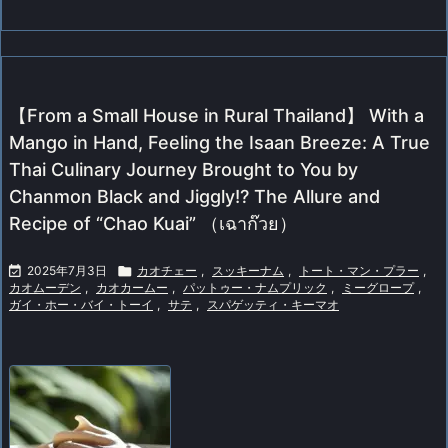
【From a Small House in Rural Thailand】 With a
Mango in Hand, Feeling the Isaan Breeze: A True
Thai Culinary Journey Brought to You by
Chanmon Black and Jiggly!? The Allure and
Recipe of “Chao Kuai” （เฉาก๊วย）

2025年7月3日

カオチェー
,
スッキーナム
,
トート・マン・プラー
,
カオムーデン
,
カオカームー
,
パットゥー・ナムプリック
,
ミーグロープ
,
ガイ・ホー・バイ・トーイ
,
サテ
,
スパゲッティ・キーマオ