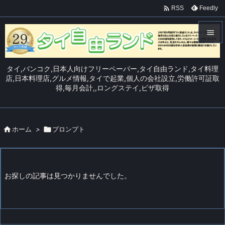

Feedly
RSS


メニュ
タイ,バンコク,日本人向けフリーペーパー,タイ自由ランド,タイ料理

店,日本料理店,グルメ情報,タイで起業,個人の会社設立,労働許可証取
得,毎月会計,,ロングステイ,ビザ取得
サイド

前へ


ホーム
>

プロンプト
次へ

検索
お探しの記事は見つかりませんでした。