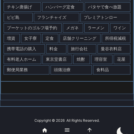
チキン唐揚げ
ハンバーグ定食
パタヤで食べ放題
ピピ島
フランチャイズ
プレミアトンロー
プーケットのゴルフ場予約
メガネ
ラーメン
ワイン
増資
女子寮
定食
店舗クリーニング
所得税減税
携帯電話の購入
料金
旅行会社
曼谷衣料店
有料老人ホーム
東京堂書店
焼酎
理容室
花屋
郵便局業務
頭痛治療
食料品
Copyright ©
2026
All Rights Reserved.



WordPress Luxeritas Theme is provided by "
Thought is free
".