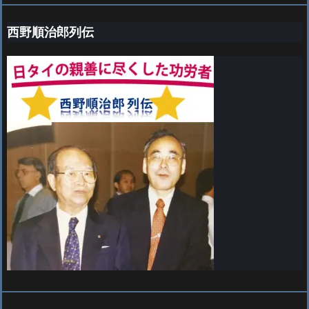
西野順治郎列伝